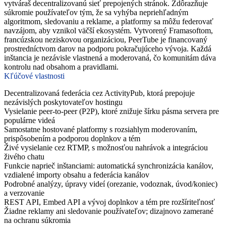
vytváraš decentralizovanú sieť prepojených stránok. Zdôrazňuje
súkromie používateľov tým, že sa vyhýba nepriehľadným
algoritmom, sledovaniu a reklame, a platformy sa môžu federovať
navzájom, aby vznikol väčší ekosystém. Vytvorený Framasoftom,
francúzskou neziskovou organizáciou, PeerTube je financovaný
prostredníctvom darov na podporu pokračujúceho vývoja. Každá
inštancia je nezávisle vlastnená a moderovaná, čo komunitám dáva
kontrolu nad obsahom a pravidlami.
Kľúčové vlastnosti
Decentralizovaná federácia cez ActivityPub, ktorá prepojuje
nezávislých poskytovateľov hostingu
Vysielanie peer-to-peer (P2P), ktoré znižuje šírku pásma servera pre
populárne videá
Samostatne hostované platformy s rozsiahlym moderovaním,
prispôsobením a podporou doplnkov a tém
Živé vysielanie cez RTMP, s možnosťou nahrávok a integráciou
živého chatu
Funkcie naprieč inštanciami: automatická synchronizácia kanálov,
vzdialené importy obsahu a federácia kanálov
Podrobné analýzy, úpravy videí (orezanie, vodoznak, úvod/koniec)
a verzovanie
REST API, Embed API a vývoj doplnkov a tém pre rozšíriteľnosť
Žiadne reklamy ani sledovanie používateľov; dizajnovo zamerané
na ochranu súkromia