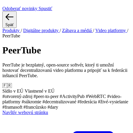
Odoberať novinky
Spustiť
Späť
Produkty
/
Digitálne produkty
/
Zábava a médiá
/
Video platformy
/
PeerTube
PeerTube
PeerTube je bezplatný, open-source softvér, ktorý ti umožní
hostovať decentralizovanú video platformu a pripojiť sa k federácii
inštancií PeerTube.
🇫🇷
Sídlo v EÚ
Vlastnené v EÚ
#otvorený-zdroj
#peer-to-peer
#ActivityPub
#WebRTC
#video-
platformy
#súkromie
#decentralizované
#federácia
#živé-vysielanie
#framasoft
#francúzsko
#dary
Navštív webovú stránku