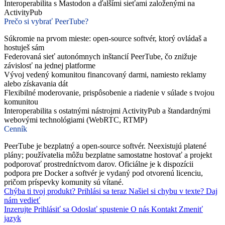
Interoperabilita s Mastodon a ďalšími sieťami založenými na
ActivityPub
Prečo si vybrať PeerTube?
Súkromie na prvom mieste: open-source softvér, ktorý ovládaš a
hostuješ sám
Federovaná sieť autonómnych inštancií PeerTube, čo znižuje
závislosť na jednej platforme
Vývoj vedený komunitou financovaný darmi, namiesto reklamy
alebo získavania dát
Flexibilné moderovanie, prispôsobenie a riadenie v súlade s tvojou
komunitou
Interoperabilita s ostatnými nástrojmi ActivityPub a štandardnými
webovými technológiami (WebRTC, RTMP)
Cenník
PeerTube je bezplatný a open-source softvér. Neexistujú platené
plány; používatelia môžu bezplatne samostatne hostovať a projekt
podporovať prostredníctvom darov. Oficiálne je k dispozícii
podpora pre Docker a softvér je vydaný pod otvorenú licenciu,
pričom príspevky komunity sú vítané.
Chýba ti tvoj produkt?
Prihlási sa teraz
Našiel si chybu v texte?
Daj
nám vedieť
Inzerujte
Prihlásiť sa
Odoslať spustenie
O nás
Kontakt
Zmeniť
jazyk