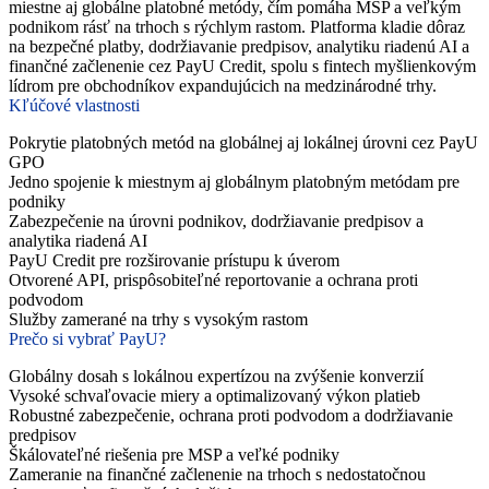
miestne aj globálne platobné metódy, čím pomáha MSP a veľkým
podnikom rásť na trhoch s rýchlym rastom. Platforma kladie dôraz
na bezpečné platby, dodržiavanie predpisov, analytiku riadenú AI a
finančné začlenenie cez PayU Credit, spolu s fintech myšlienkovým
lídrom pre obchodníkov expandujúcich na medzinárodné trhy.
Kľúčové vlastnosti
Pokrytie platobných metód na globálnej aj lokálnej úrovni cez PayU
GPO
Jedno spojenie k miestnym aj globálnym platobným metódam pre
podniky
Zabezpečenie na úrovni podnikov, dodržiavanie predpisov a
analytika riadená AI
PayU Credit pre rozširovanie prístupu k úverom
Otvorené API, prispôsobiteľné reportovanie a ochrana proti
podvodom
Služby zamerané na trhy s vysokým rastom
Prečo si vybrať PayU?
Globálny dosah s lokálnou expertízou na zvýšenie konverzií
Vysoké schvaľovacie miery a optimalizovaný výkon platieb
Robustné zabezpečenie, ochrana proti podvodom a dodržiavanie
predpisov
Škálovateľné riešenia pre MSP a veľké podniky
Zameranie na finančné začlenenie na trhoch s nedostatočnou