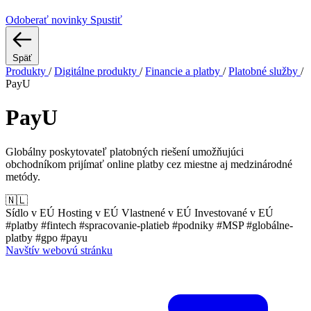
Odoberať novinky
Spustiť
Späť
Produkty
/
Digitálne produkty
/
Financie a platby
/
Platobné služby
/
PayU
PayU
Globálny poskytovateľ platobných riešení umožňujúci
obchodníkom prijímať online platby cez miestne aj medzinárodné
metódy.
🇳🇱
Sídlo v EÚ
Hosting v EÚ
Vlastnené v EÚ
Investované v EÚ
#platby
#fintech
#spracovanie-platieb
#podniky
#MSP
#globálne-
platby
#gpo
#payu
Navštív webovú stránku