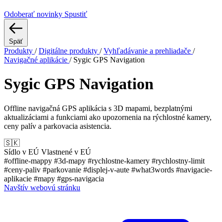
Odoberať novinky
Spustiť
Späť
Produkty
/
Digitálne produkty
/
Vyhľadávanie a prehliadače
/
Navigačné aplikácie
/
Sygic GPS Navigation
Sygic GPS Navigation
Offline navigačná GPS aplikácia s 3D mapami, bezplatnými
aktualizáciami a funkciami ako upozornenia na rýchlostné kamery,
ceny palív a parkovacia asistencia.
🇸🇰
Sídlo v EÚ
Vlastnené v EÚ
#offline-mappy
#3d-mapy
#rychlostne-kamery
#rychlostny-limit
#ceny-paliv
#parkovanie
#displej-v-aute
#what3words
#navigacie-
aplikacie
#mapy
#gps-navigacia
Navštív webovú stránku