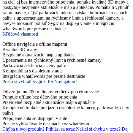
na cieľ aj bez internetového pripojenia, ponúka kvalitné 3D mapy a
poskytuje bezplatné aktualizácie máp a aplikácie. Pomáha ti vyhnúť
sa premávke, nájsť parkovacie miesta a získať informácie o cenách
palív, s upozorneniami na rýchlostný limit a rýchlostné kamery, a
navyše možnosť použiť Sygic na displeji v aute a integráciu
what3words pre presné destinácie.
Kľúčové vlastnosti
Offline navigácia s offline mapami
Kvalitné 3D mapy
Bezplatné aktualizácie máp a aplikácie
Upozornenia na rýchlostný limit a rýchlostné kamery
Parkovacia asistencia a ceny palív
Kompatibilita s displejom v aute
Integrácia what3words pre presné destinácie
Prečo si vybrať Sygic GPS Navigation?
Dôverujú mu 200 miliónov vodičov po celom svete
Funguje offline bez dátového pripojenia
Pravidelné bezplatné aktualizácie máp a aplikácie
Komplexné funkcie pre jazdu (rýchlostné kamery, parkovanie, ceny
palív)
Prepojenie auta so displejmi v aute
Presné vyhľadávanie destinácií cez what3words
Chýba ti tvoj produkt?
Prihlási sa teraz
Našiel si chybu v texte?
Daj