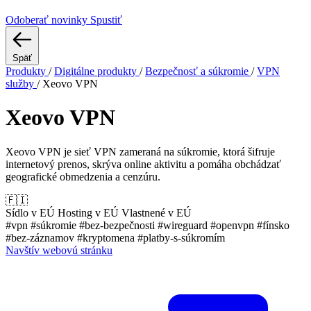
Odoberať novinky
Spustiť
Späť
Produkty
/
Digitálne produkty
/
Bezpečnosť a súkromie
/
VPN
služby
/
Xeovo VPN
Xeovo VPN
Xeovo VPN je sieť VPN zameraná na súkromie, ktorá šifruje
internetový prenos, skrýva online aktivitu a pomáha obchádzať
geografické obmedzenia a cenzúru.
🇫🇮
Sídlo v EÚ
Hosting v EÚ
Vlastnené v EÚ
#vpn
#súkromie
#bez-bezpečnosti
#wireguard
#openvpn
#fínsko
#bez-záznamov
#kryptomena
#platby-s-súkromím
Navštív webovú stránku