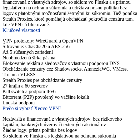
financovaná z vlastných zdrojov, so sídlom vo Fínsku a s prísnou
legislatívou na ochranu súkromia a udržiava prísnu politiku bez
logov s platobnými možnosťami šetrnými ku súkromiu. Tiež ponúka
Stealth Proxies, ktoré pomáhajú obchádzať pokročilú cenzúru tam,
kde VPN sú blokované.
Kľúčové vlastnosti
VPN protokoly: WireGuard a OpenVPN
Šifrovanie: ChaCha20 a AES-256
Až 5 súčasných zariadení
Neobmedzená šírka pásma
Blokovanie reklám a sledovačov s vlastnou podporou DNS
Obchádzanie cenzúry cez Shadowsocks, AmneziaWG, VMess,
Trojan a VLESS
Stealth Proxies pre obchádzanie cenzúry
27 krajín a 60 serverov
Kill switch a podpora IPv6
Bittorrent (P2P) povolený vo väčšine lokalít
Ľudská podpora
Prečo si vybrať Xeovo VPN?
Nezávislá a financovaná z vlastných zdrojov: bez rizikového
kapitálu, bankových úverov či externých akcionárov
Žiadne logy: prísna politika bez logov
So sídlom vo Fínsku a s legislatívou na ochranu súkromia