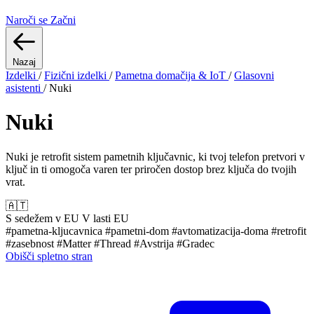
Naroči se
Začni
Nazaj
Izdelki
/
Fizični izdelki
/
Pametna domačija & IoT
/
Glasovni
asistenti
/
Nuki
Nuki
Nuki je retrofit sistem pametnih ključavnic, ki tvoj telefon pretvori v
ključ in ti omogoča varen ter priročen dostop brez ključa do tvojih
vrat.
🇦🇹
S sedežem v EU
V lasti EU
#pametna-kljucavnica
#pametni-dom
#avtomatizacija-doma
#retrofit
#zasebnost
#Matter
#Thread
#Avstrija
#Gradec
Obišči spletno stran