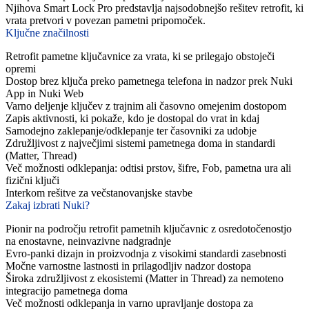
Njihova Smart Lock Pro predstavlja najsodobnejšo rešitev retrofit, ki
vrata pretvori v povezan pametni pripomoček.
Ključne značilnosti
Retrofit pametne ključavnice za vrata, ki se prilegajo obstoječi
opremi
Dostop brez ključa preko pametnega telefona in nadzor prek Nuki
App in Nuki Web
Varno deljenje ključev z trajnim ali časovno omejenim dostopom
Zapis aktivnosti, ki pokaže, kdo je dostopal do vrat in kdaj
Samodejno zaklepanje/odklepanje ter časovniki za udobje
Združljivost z največjimi sistemi pametnega doma in standardi
(Matter, Thread)
Več možnosti odklepanja: odtisi prstov, šifre, Fob, pametna ura ali
fizični ključi
Interkom rešitve za večstanovanjske stavbe
Zakaj izbrati Nuki?
Pionir na področju retrofit pametnih ključavnic z osredotočenostjo
na enostavne, neinvazivne nadgradnje
Evro-panki dizajn in proizvodnja z visokimi standardi zasebnosti
Močne varnostne lastnosti in prilagodljiv nadzor dostopa
Široka združljivost z ekosistemi (Matter in Thread) za nemoteno
integracijo pametnega doma
Več možnosti odklepanja in varno upravljanje dostopa za