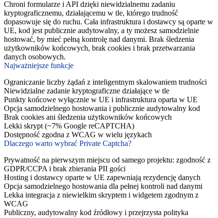
Chroni formularze i API dzięki niewidzialnemu zadaniu
kryptograficznemu, działającemu w tle, którego trudność
dopasowuje się do ruchu. Cała infrastruktura i dostawcy są oparte w
UE, kod jest publicznie audytowalny, a ty możesz samodzielnie
hostować, by mieć pełną kontrolę nad danymi. Brak śledzenia
użytkowników końcowych, brak cookies i brak przetwarzania
danych osobowych.
Najważniejsze funkcje
Ograniczanie liczby żądań z inteligentnym skalowaniem trudności
Niewidzialne zadanie kryptograficzne działające w tle
Punkty końcowe wyłącznie w UE i infrastruktura oparta w UE
Opcja samodzielnego hostowania i publicznie audytowalny kod
Brak cookies ani śledzenia użytkowników końcowych
Lekki skrypt (~7% Google reCAPTCHA)
Dostępność zgodna z WCAG w wielu językach
Dlaczego warto wybrać Private Captcha?
Prywatność na pierwszym miejscu od samego projektu: zgodność z
GDPR/CCPA i brak zbierania PII gości
Hosting i dostawcy oparte w UE zapewniają rezydencję danych
Opcja samodzielnego hostowania dla pełnej kontroli nad danymi
Lekka integracja z niewielkim skryptem i widgetem zgodnym z
WCAG
Publiczny, audytowalny kod źródłowy i przejrzysta polityka