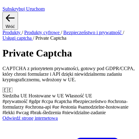
Subskrybuj
Uruchom
Wróć
Produkty
/
Produkty cyfrowe
/
Bezpieczeństwo i prywatność
/
Usługi captcha
/
Private Captcha
Private Captcha
CAPTCHA z priorytetem prywatności, gotowy pod GDPR/CCPA,
który chroni formularze i API dzięki niewidzialnemu zadaniu
kryptograficznemu, wdrożony w UE.
🇪🇪
Siedziba UE
Hostowane w UE
Własność UE
#prywatność
#gdpr
#ccpa
#captcha
#bezpieczeństwo
#ochrona-
formularzy
#ochrona-api
#ue
#estonia
#samodzielne-hostowanie
#lekki
#wcag
#brak-śledzenia
#niewidzialne-zadanie
Odwiedź stronę internetową