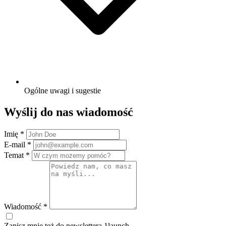
Ogólne uwagi i sugestie
Wyślij do nas wiadomość
Imię
*
E-mail
*
Temat
*
Wiadomość
*
Zapisz mnie też do newslettera 1launch