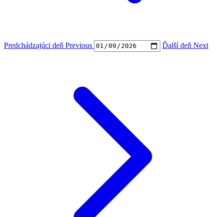
Predchádzajúci deň
Previous
Ďalší deň
Next