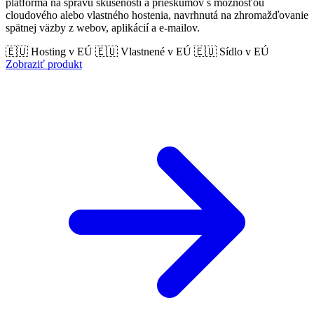
platforma na správu skúseností a prieskumov s možnosťou
cloudového alebo vlastného hostenia, navrhnutá na zhromažďovanie
spätnej väzby z webov, aplikácií a e-mailov.
🇪🇺 Hosting v EÚ
🇪🇺 Vlastnené v EÚ
🇪🇺 Sídlo v EÚ
Zobraziť produkt