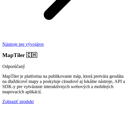
Nástroje pre vývojárov
MapTiler
🇨🇭
Odporúčaný
MapTiler je platforma na publikovanie máp, ktorá pretvára geodáta
na dlaždicové mapy a poskytuje cloudové aj lokálne nástroje, API a
SDK-y pre vytváranie interaktívnych webových a mobilných
mapovacích aplikácií.
Zobraziť produkt