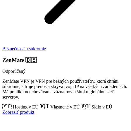
Bezpečnosť a súkromie
ZenMate
🇩🇪
Odporúčaný
ZenMate VPN je VPN pre bežných používateľov, ktorá chráni
súkromie, šifruje prenos a skrýva tvoju IP na všetkých zariadeniach.
Má politiku neuchovávania záznamov a širokú globálnu sieť
serverov.
🇪🇺 Hosting v EÚ
🇪🇺 Vlastnené v EÚ
🇪🇺 Sídlo v EÚ
Zobraziť produkt