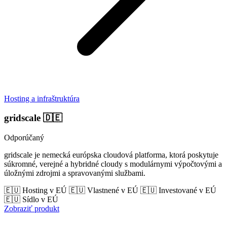
Hosting a infraštruktúra
gridscale
🇩🇪
Odporúčaný
gridscale je nemecká európska cloudová platforma, ktorá poskytuje
súkromné, verejné a hybridné cloudy s modulárnymi výpočtovými a
úložnými zdrojmi a spravovanými službami.
🇪🇺 Hosting v EÚ
🇪🇺 Vlastnené v EÚ
🇪🇺 Investované v EÚ
🇪🇺 Sídlo v EÚ
Zobraziť produkt