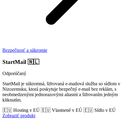
Bezpečnosť a súkromie
StartMail
🇳🇱
Odporúčaný
StartMail je súkromná, šifrovaná e-mailová služba so sídlom v
Nizozemsku, ktorá poskytuje bezpečný e-mail bez reklám, s
neobmedzenými jednorazovými aliasmi a šifrovaním jedným
kliknutím.
🇪🇺 Hosting v EÚ
🇪🇺 Vlastnené v EÚ
🇪🇺 Sídlo v EÚ
Zobraziť produkt