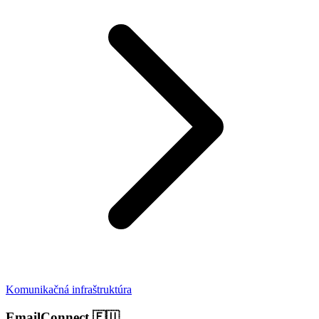
Komunikačná infraštruktúra
EmailConnect
🇪🇺