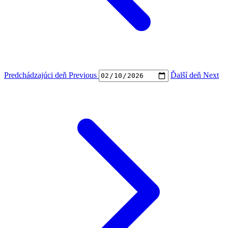
Predchádzajúci deň
Previous
Ďalší deň
Next