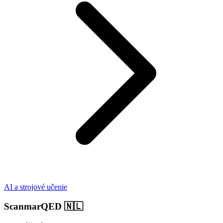
AI a strojové učenie
ScanmarQED
🇳🇱