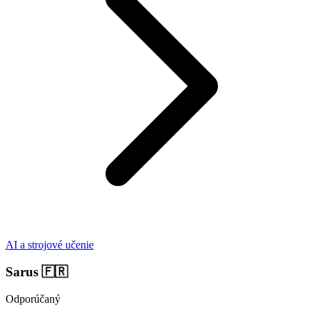
AI a strojové učenie
Sarus
🇫🇷
Odporúčaný