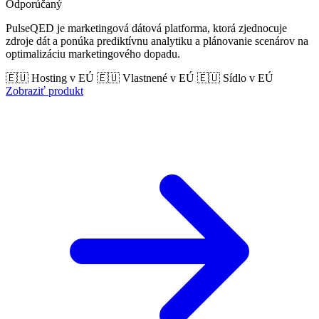
Odporúčaný
PulseQED je marketingová dátová platforma, ktorá zjednocuje
zdroje dát a ponúka prediktívnu analytiku a plánovanie scenárov na
optimalizáciu marketingového dopadu.
🇪🇺 Hosting v EÚ
🇪🇺 Vlastnené v EÚ
🇪🇺 Sídlo v EÚ
Zobraziť produkt