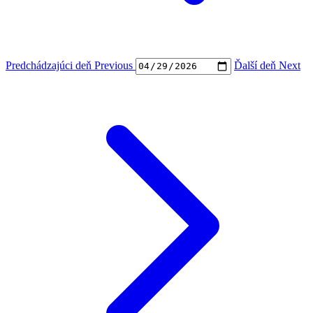
Predchádzajúci deň
Previous
Ďalší deň
Next