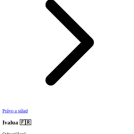
Právo a súlad
Ivalua
🇫🇷