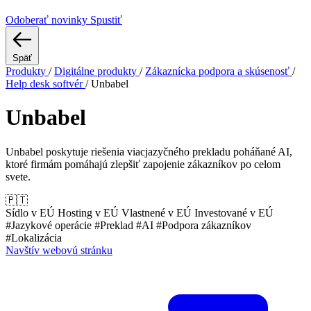
Odoberať novinky
Spustiť
Späť
Produkty
/
Digitálne produkty
/
Zákaznícka podpora a skúsenosť
/
Help desk softvér
/
Unbabel
Unbabel
Unbabel poskytuje riešenia viacjazyčného prekladu poháňané AI,
ktoré firmám pomáhajú zlepšiť zapojenie zákazníkov po celom
svete.
🇵🇹
Sídlo v EÚ
Hosting v EÚ
Vlastnené v EÚ
Investované v EÚ
#Jazykové operácie
#Preklad
#AI
#Podpora zákazníkov
#Lokalizácia
Navštív webovú stránku