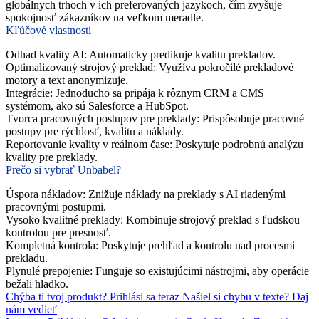
globálnych trhoch v ich preferovaných jazykoch, čím zvyšuje
spokojnosť zákazníkov na veľkom meradle.
Kľúčové vlastnosti
Odhad kvality AI
: Automaticky predikuje kvalitu prekladov.
Optimalizovaný strojový preklad
: Využíva pokročilé prekladové
motory a text anonymizuje.
Integrácie
: Jednoducho sa pripája k rôznym CRM a CMS
systémom, ako sú Salesforce a HubSpot.
Tvorca pracovných postupov pre preklady
: Prispôsobuje pracovné
postupy pre rýchlosť, kvalitu a náklady.
Reportovanie kvality v reálnom čase
: Poskytuje podrobnú analýzu
kvality pre preklady.
Prečo si vybrať Unbabel?
Úspora nákladov
: Znižuje náklady na preklady s AI riadenými
pracovnými postupmi.
Vysoko kvalitné preklady
: Kombinuje strojový preklad s ľudskou
kontrolou pre presnosť.
Kompletná kontrola
: Poskytuje prehľad a kontrolu nad procesmi
prekladu.
Plynulé prepojenie
: Funguje so existujúcimi nástrojmi, aby operácie
bežali hladko.
Chýba ti tvoj produkt?
Prihlási sa teraz
Našiel si chybu v texte?
Daj
nám vedieť