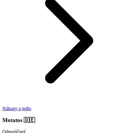
Nákupy a jedlo
Motatos
🇩🇪
Odporúčaný