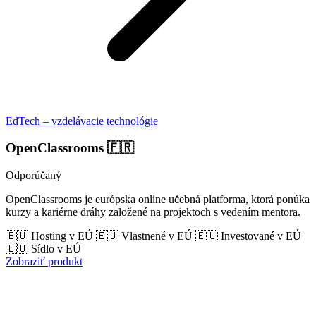
EdTech – vzdelávacie technológie
OpenClassrooms
🇫🇷
Odporúčaný
OpenClassrooms je európska online učebná platforma, ktorá ponúka
kurzy a kariérne dráhy založené na projektoch s vedením mentora.
🇪🇺 Hosting v EÚ
🇪🇺 Vlastnené v EÚ
🇪🇺 Investované v EÚ
🇪🇺 Sídlo v EÚ
Zobraziť produkt