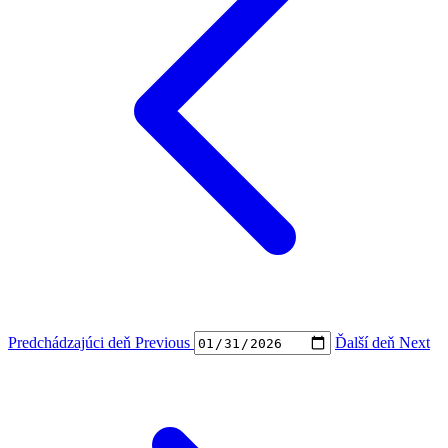
Predchádzajúci deň
Previous
Ďalší deň
Next