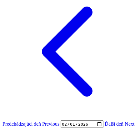
Predchádzajúci deň
Previous
Ďalší deň
Next