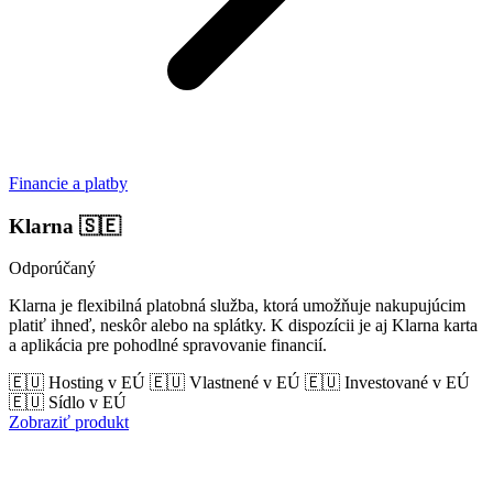
Financie a platby
Klarna
🇸🇪
Odporúčaný
Klarna je flexibilná platobná služba, ktorá umožňuje nakupujúcim
platiť ihneď, neskôr alebo na splátky. K dispozícii je aj Klarna karta
a aplikácia pre pohodlné spravovanie financií.
🇪🇺 Hosting v EÚ
🇪🇺 Vlastnené v EÚ
🇪🇺 Investované v EÚ
🇪🇺 Sídlo v EÚ
Zobraziť produkt