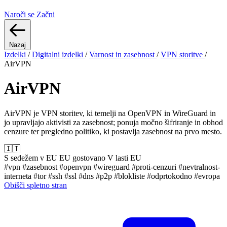
Naroči se
Začni
Nazaj
Izdelki
/
Digitalni izdelki
/
Varnost in zasebnost
/
VPN storitve
/
AirVPN
AirVPN
AirVPN je VPN storitev, ki temelji na OpenVPN in WireGuard in
jo upravljajo aktivisti za zasebnost; ponuja močno šifriranje in obhod
cenzure ter pregledno politiko, ki postavlja zasebnost na prvo mesto.
🇮🇹
S sedežem v EU
EU gostovano
V lasti EU
#vpn
#zasebnost
#openvpn
#wireguard
#proti-cenzuri
#nevtralnost-
interneta
#tor
#ssh
#ssl
#dns
#p2p
#blokliste
#odprtokodno
#evropa
Obišči spletno stran