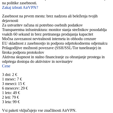
na politike zasebnosti.
Zakaj izbrati AirVPN?
Zasebnost na prvem mestu: brez nadzora ali beleženja tvojih
dejavnosti
Za ustvaritev računa ni potrebno osebnih podatkov
Transparentna infrastruktura: monitor stanja strežnikov posodablja
vsakih 60 sekund in brez pretiranega prodajanja kapacitet
Močna zavezanost nevtralnosti interneta in obhodu cenzure
EU skladnost z zasebnostjo in podpora odprtokodnemu odjemalcu
Prilagodljive možnosti povezave (SSH/SSL/Tor tuneliranje) in
široka podpora protokolov
Aktivna skupnost in stalno financiranje za ohranjanje prostega in
odprtega dostopa do aktivistov in novinarjev
Cene
3 dni: 2 €
1 mesec: 7 €
3 meseci: 15 €
6 mesecev: 29 €
1 leto: 49 €
2 leti: 79 €
3 leta: 99 €
Vsi paketi vključujejo vse značilnosti AirVPN.