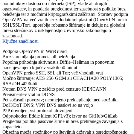
ponudnikov dostopa do interneta (ISP), vlade ali drugih
opazovalcev, in poudarja preglednost ter zasebnost s politiko brez
beleženja ter z močnimi kriptografskimi zaščitami. Storitev podpira
OpenVPN na več vratih ter z dodatnimi plastmi (OpenVPN preko
SSH/SSL/Tor), uporablja robustno šifriranje in deluje na globalni
mreži strežnikov z usklajenostjo z evropsko zakonodajo o
zasebnosti.
Ključne značilnosti
Podpora OpenVPN in WireGuard
Brez spremljanja prometa ali beleženja
Popolna prihodnja skrivnost s Diffie–Hellman in ponovnim
izmenjevanjem ključev vsakih 60 minut
OpenVPN preko SSH, SSL ali Tor; več vhodnih vrat
Močno šifriranje: AES-256-GCM ali CHACHA20-POLY1305;
RSA/DH 4096-bit
Notran DNS VPN z zaščito pred cenzuro ICE/ICANN
Preusmeritev vrat in DDNS
Pet sočasnih povezav; neomejeno preklapljanje med strežniki
DoH/DoT DNS; VPN DNS naslovi so na voljo
P2P dovoljen; vsi protokoli dovoljeni
Odprtokoden Eddie klient (GPLv3); izvor na GitHub/GitLab
Pregledna politika pasovne širine in brez pretiranega zavajanja s
kapaciteto
Obsežna mreža strežnikov po številnih državah z osredotočenostjo