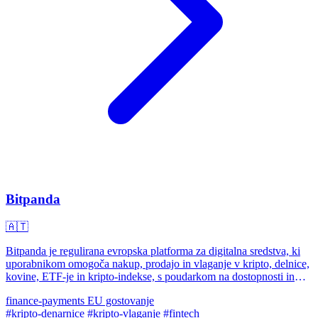
Bitpanda
🇦🇹
Bitpanda je regulirana evropska platforma za digitalna sredstva, ki
uporabnikom omogoča nakup, prodajo in vlaganje v kripto, delnice,
kovine, ETF-je in kripto-indekse, s poudarkom na dostopnosti in
varnosti.
finance-payments
EU gostovanje
#kripto-denarnice
#kripto-vlaganje
#fintech