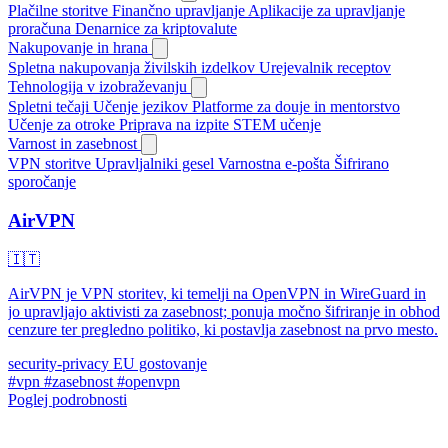
Plačilne storitve
Finančno upravljanje
Aplikacije za upravljanje
proračuna
Denarnice za kriptovalute
Nakupovanje in hrana
Spletna nakupovanja živilskih izdelkov
Urejevalnik receptov
Tehnologija v izobraževanju
Spletni tečaji
Učenje jezikov
Platforme za douje in mentorstvo
Učenje za otroke
Priprava na izpite
STEM učenje
Varnost in zasebnost
VPN storitve
Upravljalniki gesel
Varnostna e-pošta
Šifrirano
sporočanje
AirVPN
🇮🇹
AirVPN je VPN storitev, ki temelji na OpenVPN in WireGuard in
jo upravljajo aktivisti za zasebnost; ponuja močno šifriranje in obhod
cenzure ter pregledno politiko, ki postavlja zasebnost na prvo mesto.
security-privacy
EU gostovanje
#vpn
#zasebnost
#openvpn
Poglej podrobnosti