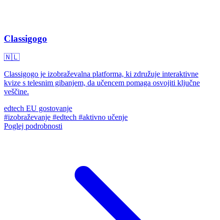
Classigogo
🇳🇱
Classigogo je izobraževalna platforma, ki združuje interaktivne
kvize s telesnim gibanjem, da učencem pomaga osvojiti ključne
veščine.
edtech
EU gostovanje
#izobraževanje
#edtech
#aktivno učenje
Poglej podrobnosti