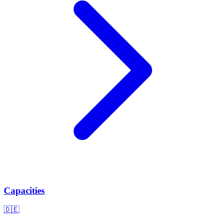
Capacities
🇩🇪