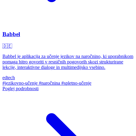
Babbel
🇩🇪
Babbel je aplikacija za učenje jezikov na naročnino, ki uporabnikom
pomaga hitro govoriti v resničnih pogovorih skozi strukturirane
lekcije, interaktivne dialoge in multimedijsko vsebino.
edtech
#jezikovno-učenje
#naročnina
#spletno-učenje
Poglej podrobnosti