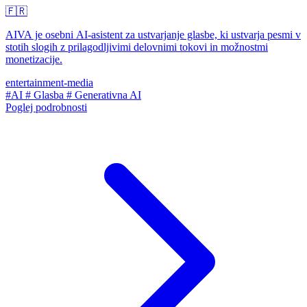
🇫🇷
AIVA je osebni AI-asistent za ustvarjanje glasbe, ki ustvarja pesmi v
stotih slogih z prilagodljivimi delovnimi tokovi in možnostmi
monetizacije.
entertainment-media
#AI
# Glasba
# Generativna AI
Poglej podrobnosti