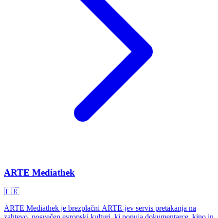
ARTE Mediathek
🇫🇷
ARTE Mediathek je brezplačni ARTE-jev servis pretakanja na
zahtevo, posvečen evropski kulturi, ki ponuja dokumentarce, kino in