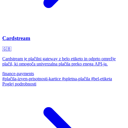
Cardstream
🇬🇧
Cardstream je plačilni gateway z belo etiketo in odprto omrežje
plačil, ki omogoča univerzalna plačila preko enega API-ja.
finance-payments
#plačila-izven-prisotnosti-kartice
#spletna-plačila
#bel-etiketa
Poglej podrobnosti