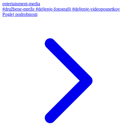
entertainment-media
#družbene-mreže
#deljenje-fotografij
#deljenje-videoposnetkov
Poglej podrobnosti