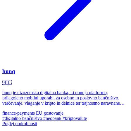
bunq
🇳🇱
bunq je nizozemska digitalna banka, ki ponuja platformo,
prilagojeno mobilni uporabi, za osebno in poslovno bančništvo,
varčevanje, vlaganje v kripto in delnice ter trajnostno naravnane
funkcije.
finance-payments
EU gostovanje
#digitalno-bančništvo
#neobank
#kriptovalute
Poglej podrobnosti