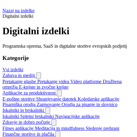
Nazaj na izdelke
Digitalni izdelki
Digitalni izdelki
Programska oprema, SaaS in digitalne storitve evropskih podjetij
Kategorije
Vsi izdelki
Zabava in mediji
Pretakanje glasbe
Pretakanje videa
Video platforme
Družbena
omrežja
E-knjige in zvočne knjige
Aplikacije za produktivnost
E-poštne storitve
Shranjevanje datotek
Koledarske aplikacije
Pisarniška orodja
Zapisovanje
Orodja za pisanje in slovnico
Iskalniki in brskalniki
Iskalniki
Spletni brskalniki
Navigacijske aplikacije
Zdravje in dobro počutje
Fitnes aplikacije
Meditacija in mindfulness
Sledenje prehrani
Finančne storitve in plačila