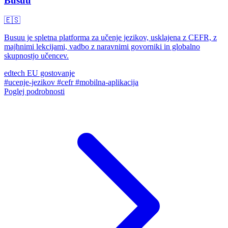
Busuu
🇪🇸
Busuu je spletna platforma za učenje jezikov, usklajena z CEFR, z
majhnimi lekcijami, vadbo z naravnimi govorniki in globalno
skupnostjo učencev.
edtech
EU gostovanje
#ucenje-jezikov
#cefr
#mobilna-aplikacija
Poglej podrobnosti