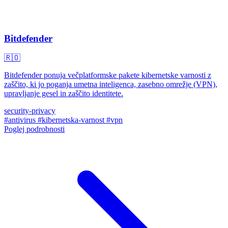
Bitdefender
🇷🇴
Bitdefender ponuja večplatformske pakete kibernetske varnosti z
zaščito, ki jo poganja umetna inteligenca, zasebno omrežje (VPN),
upravljanje gesel in zaščito identitete.
security-privacy
#antivirus
#kibernetska-varnost
#vpn
Poglej podrobnosti