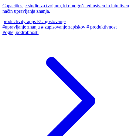
Capacities je studio za tvoj um, ki omogoča edinstven in intuitiven
način upravljanja znanja.
productivity-apps
EU gostovanje
#upravljanje znanja
# zapisovanje zapiskov
# produktivnost
Poglej podrobnosti