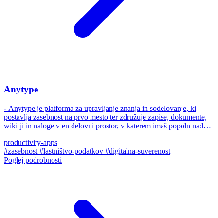
Anytype
- Anytype je platforma za upravljanje znanja in sodelovanje, ki
postavlja zasebnost na prvo mesto ter združuje zapise, dokumente,
wiki-ji in naloge v en delovni prostor, v katerem imaš popoln nadzor
nad podatki.
productivity-apps
#zasebnost
#lastništvo-podatkov
#digitalna-suverenost
Poglej podrobnosti