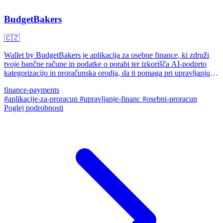
BudgetBakers
🇨🇿
Wallet by BudgetBakers je aplikacija za osebne finance, ki združi
tvoje bančne račune in podatke o porabi ter izkorišča AI-podprto
kategorizacijo in proračunska orodja, da ti pomaga pri upravljanju
denarja in načrtovanju za prihodnost.
finance-payments
#aplikacije-za-proracun
#upravljanje-financ
#osebni-proracun
Poglej podrobnosti