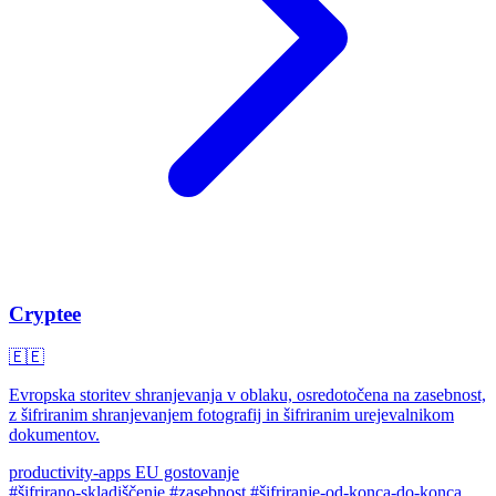
Cryptee
🇪🇪
Evropska storitev shranjevanja v oblaku, osredotočena na zasebnost,
z šifriranim shranjevanjem fotografij in šifriranim urejevalnikom
dokumentov.
productivity-apps
EU gostovanje
#šifrirano-skladiščenje
#zasebnost
#šifriranje-od-konca-do-konca