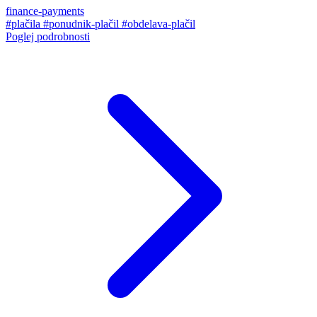
finance-payments
#plačila
#ponudnik-plačil
#obdelava-plačil
Poglej podrobnosti