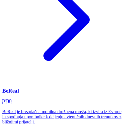
BeReal
🇫🇷
BeReal je brezplačna mobilna družbena mreža, ki izvira iz Evrope
in spodbuja uporabnike k deljenju avtentičnih dnevnih trenutkov z
bližnjimi prijatelji.