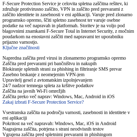
F-Secure Protection Service je celovita spletna zaščitna rešitev, ki
združuje protivirusno zaščito, VPN in zaščito pred prevarami z
zaščito identitete in zasebnosti v eni aplikaciji. Varuje pred zlonarno
programsko opremo, ščiti spletno zasebnost ter varuje osebne
podatke na več napravah in platformah. Storitev je na voljo pod
blagovnimi znamkami F-Secure Total in Internet Security, z močnim
poudarkom na enostavni zaščiti med napravami ter uporabniku
prijazno varnostjo.
Ključne značilnosti
Napredna zaščita pred virusi in zlonamerno programsko opremo
Zaščita pred prevarami pri bančništvu in nakupih
Blokiranje spletnih strani za phishing in filtriranje SMS prevar
Zasebno brskanje z neomejenim VPN-jem
Upravitelj gesel z avtomatskim izpolnjevanjem
24/7 nadzor temnega spleta za kršitve podatkov
Zaščita na javnih Wi‑Fi omrežjih
Zaščita preko več naprav: Windows, Mac, Android in iOS
Zakaj izbrati F-Secure Protection Service?
Vsestranska zaščita na področju varnosti, zasebnosti in identitete v
eni aplikaciji
Pokritost na več napravah: Windows, Mac, iOS in Android
Nagrajena zaščita, potrjena s strani neodvisnih testov
Vgrajena zaščita pred spletnimi prevarami in phishingom