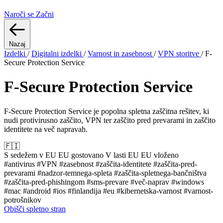
Naroči se
Začni
Nazaj
Izdelki
/
Digitalni izdelki
/
Varnost in zasebnost
/
VPN storitve
/
F-
Secure Protection Service
F-Secure Protection Service
F-Secure Protection Service je popolna spletna zaščitna rešitev, ki
nudi protivirusno zaščito, VPN ter zaščito pred prevarami in zaščito
identitete na več napravah.
🇫🇮
S sedežem v EU
EU gostovano
V lasti EU
EU vloženo
#antivirus
#VPN
#zasebnost
#zaščita-identitete
#zaščita-pred-
prevarami
#nadzor-temnega-spleta
#zaščita-spletnega-bančništva
#zaščita-pred-phishingom
#sms-prevare
#več-naprav
#windows
#mac
#android
#ios
#finlandija
#eu
#kibernetska-varnost
#varnost-
potrošnikov
Obišči spletno stran