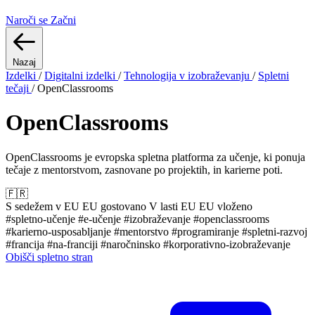
Naroči se
Začni
Nazaj
Izdelki
/
Digitalni izdelki
/
Tehnologija v izobraževanju
/
Spletni
tečaji
/
OpenClassrooms
OpenClassrooms
OpenClassrooms je evropska spletna platforma za učenje, ki ponuja
tečaje z mentorstvom, zasnovane po projektih, in karierne poti.
🇫🇷
S sedežem v EU
EU gostovano
V lasti EU
EU vloženo
#spletno-učenje
#e-učenje
#izobraževanje
#openclassrooms
#karierno-usposabljanje
#mentorstvo
#programiranje
#spletni-razvoj
#francija
#na-franciji
#naročninsko
#korporativno-izobraževanje
Obišči spletno stran