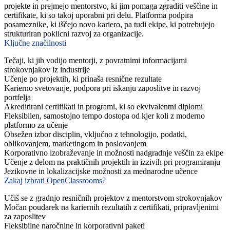
projekte in prejmejo mentorstvo, ki jim pomaga zgraditi veščine in
certifikate, ki so takoj uporabni pri delu. Platforma podpira
posameznike, ki iščejo novo kariero, pa tudi ekipe, ki potrebujejo
strukturiran poklicni razvoj za organizacije.
Ključne značilnosti
Tečaji, ki jih vodijo mentorji, z povratnimi informacijami
strokovnjakov iz industrije
Učenje po projektih, ki prinaša resnične rezultate
Karierno svetovanje, podpora pri iskanju zaposlitve in razvoj
portfelja
Akreditirani certifikati in programi, ki so ekvivalentni diplomi
Fleksibilen, samostojno tempo dostopa od kjer koli z moderno
platformo za učenje
Obsežen izbor disciplin, vključno z tehnologijo, podatki,
oblikovanjem, marketingom in poslovanjem
Korporativno izobraževanje in možnosti nadgradnje veščin za ekipe
Učenje z delom na praktičnih projektih in izzivih pri programiranju
Jezikovne in lokalizacijske možnosti za mednarodne učence
Zakaj izbrati OpenClassrooms?
Učiš se z gradnjo resničnih projektov z mentorstvom strokovnjakov
Močan poudarek na kariernih rezultatih z certifikati, pripravljenimi
za zaposlitev
Fleksibilne naročnine in korporativni paketi