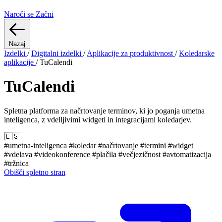
Naroči se
Začni
Nazaj
Izdelki
/
Digitalni izdelki
/
Aplikacije za produktivnost
/
Koledarske
aplikacije
/
TuCalendi
TuCalendi
Spletna platforma za načrtovanje terminov, ki jo poganja umetna
inteligenca, z vdelljivimi widgeti in integracijami koledarjev.
🇪🇸
#umetna-inteligenca
#koledar
#načrtovanje
#termini
#widget
#vdelava
#videokonference
#plačila
#večjezičnost
#avtomatizacija
#tržnica
Obišči spletno stran