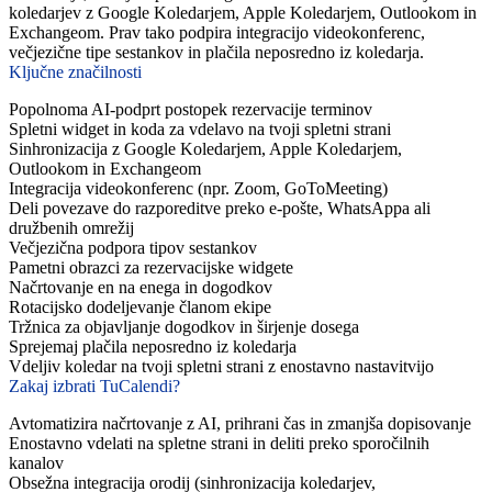
koledarjev z Google Koledarjem, Apple Koledarjem, Outlookom in
Exchangeom. Prav tako podpira integracijo videokonferenc,
večjezične tipe sestankov in plačila neposredno iz koledarja.
Ključne značilnosti
Popolnoma AI-podprt postopek rezervacije terminov
Spletni widget in koda za vdelavo na tvoji spletni strani
Sinhronizacija z Google Koledarjem, Apple Koledarjem,
Outlookom in Exchangeom
Integracija videokonferenc (npr. Zoom, GoToMeeting)
Deli povezave do razporeditve preko e-pošte, WhatsAppa ali
družbenih omrežij
Večjezična podpora tipov sestankov
Pametni obrazci za rezervacijske widgete
Načrtovanje en na enega in dogodkov
Rotacijsko dodeljevanje članom ekipe
Tržnica za objavljanje dogodkov in širjenje dosega
Sprejemaj plačila neposredno iz koledarja
Vdeljiv koledar na tvoji spletni strani z enostavno nastavitvijo
Zakaj izbrati TuCalendi?
Avtomatizira načrtovanje z AI, prihrani čas in zmanjša dopisovanje
Enostavno vdelati na spletne strani in deliti preko sporočilnih
kanalov
Obsežna integracija orodij (sinhronizacija koledarjev,