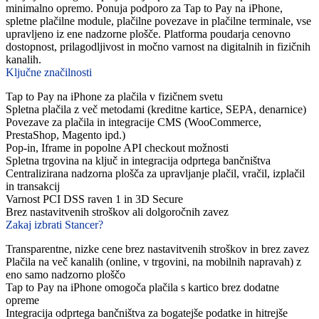
minimalno opremo. Ponuja podporo za Tap to Pay na iPhone,
spletne plačilne module, plačilne povezave in plačilne terminale, vse
upravljeno iz ene nadzorne plošče. Platforma poudarja cenovno
dostopnost, prilagodljivost in močno varnost na digitalnih in fizičnih
kanalih.
Ključne značilnosti
Tap to Pay na iPhone za plačila v fizičnem svetu
Spletna plačila z več metodami (kreditne kartice, SEPA, denarnice)
Povezave za plačila in integracije CMS (WooCommerce,
PrestaShop, Magento ipd.)
Pop-in, Iframe in popolne API checkout možnosti
Spletna trgovina na ključ in integracija odprtega bančništva
Centralizirana nadzorna plošča za upravljanje plačil, vračil, izplačil
in transakcij
Varnost PCI DSS raven 1 in 3D Secure
Brez nastavitvenih stroškov ali dolgoročnih zavez
Zakaj izbrati Stancer?
Transparentne, nizke cene brez nastavitvenih stroškov in brez zavez
Plačila na več kanalih (online, v trgovini, na mobilnih napravah) z
eno samo nadzorno ploščo
Tap to Pay na iPhone omogoča plačila s kartico brez dodatne
opreme
Integracija odprtega bančništva za bogatejše podatke in hitrejše