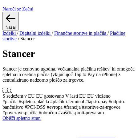
Naroči se
Začni
Nazaj
Izdelki
/
Digitalni izdelki
/
Finančne storitve in plačila
/
Plačilne
storitve
/
Stancer
Stancer
Stancer je cenovno ugodna, večkanalna plačilna rešitev, ki omogoča
spletna in osebna plačila (vključujoč Tap to Pay na iPhone) z
centralizirano nadzorno ploščo za trgovce.
🇫🇷
S sedežem v EU
EU gostovano
V lasti EU
EU vloženo
#plačila
#spletna-plačila
#plačilni-terminal
#tap-to-pay
#odprto-
bančništvo
#PCI-DSS
#evropa
#francija
#storitve-za-trgovce
#povezave-plačila
#obračun
#zaščita-proti-prevaram
Obišči spletno stran