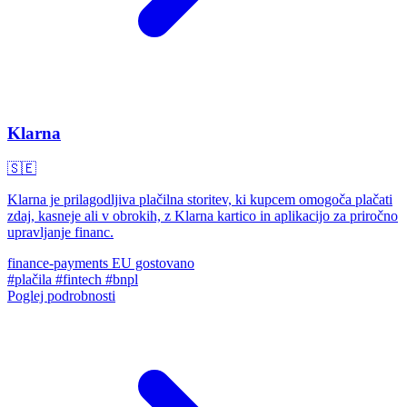
Klarna
🇸🇪
Klarna je prilagodljiva plačilna storitev, ki kupcem omogoča plačati
zdaj, kasneje ali v obrokih, z Klarna kartico in aplikacijo za priročno
upravljanje financ.
finance-payments
EU gostovano
#plačila
#fintech
#bnpl
Poglej podrobnosti