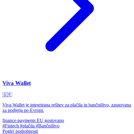
Viva Wallet
🇬🇷
Viva Wallet je integrirana rešitev za plačila in bančništvo, zasnovana
za podjetja po Evropi.
finance-payments
EU gostovano
#Fintech
#plačila
#Bančništvo
Poglej podrobnosti