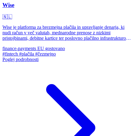
Wise
🇳🇱
Wise je platforma za brezmejna plačila in upravljanje denarja, ki
nudi račun v več valutah, mednarodne prenose z nizkimi
pristojbinami, debitne kartice ter poslovno plačilno infrastrukturo
prek Wise Platform.
finance-payments
EU gostovano
#fintech
#plačila
#čezmejno
Poglej podrobnosti