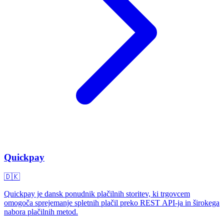
Quickpay
🇩🇰
Quickpay je dansk ponudnik plačilnih storitev, ki trgovcem
omogoča sprejemanje spletnih plačil preko REST API-ja in širokega
nabora plačilnih metod.