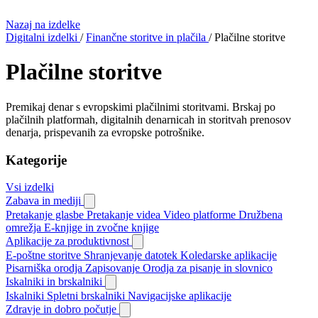
Nazaj na izdelke
Digitalni izdelki
/
Finančne storitve in plačila
/
Plačilne storitve
Plačilne storitve
Premikaj denar s evropskimi plačilnimi storitvami. Brskaj po
plačilnih platformah, digitalnih denarnicah in storitvah prenosov
denarja, prispevanih za evropske potrošnike.
Kategorije
Vsi izdelki
Zabava in mediji
Pretakanje glasbe
Pretakanje videa
Video platforme
Družbena
omrežja
E-knjige in zvočne knjige
Aplikacije za produktivnost
E-poštne storitve
Shranjevanje datotek
Koledarske aplikacije
Pisarniška orodja
Zapisovanje
Orodja za pisanje in slovnico
Iskalniki in brskalniki
Iskalniki
Spletni brskalniki
Navigacijske aplikacije
Zdravje in dobro počutje