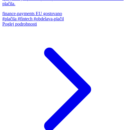
plačila.
finance-payments
EU gostovano
#plačila
#fintech
#obdelava-plačil
Poglej podrobnosti