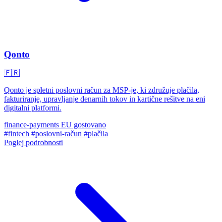
Qonto
🇫🇷
Qonto je spletni poslovni račun za MSP-je, ki združuje plačila,
fakturiranje, upravljanje denarnih tokov in kartične rešitve na eni
digitalni platformi.
finance-payments
EU gostovano
#fintech
#poslovni-račun
#plačila
Poglej podrobnosti