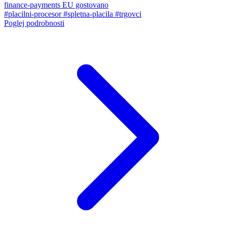
finance-payments
EU gostovano
#placilni-procesor
#spletna-placila
#trgovci
Poglej podrobnosti