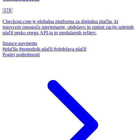
🇬🇧
Checkout.com je globalna platforma za digitalna plačila, ki
trgovcem omogoča sprejemanje, obdelavo in optimi zacijo spletnih
plačil preko enega API-ja in modularnih rešitev.
finance-payments
#plačila
#ponudnik-plačil
#obdelava-plačil
Poglej podrobnosti