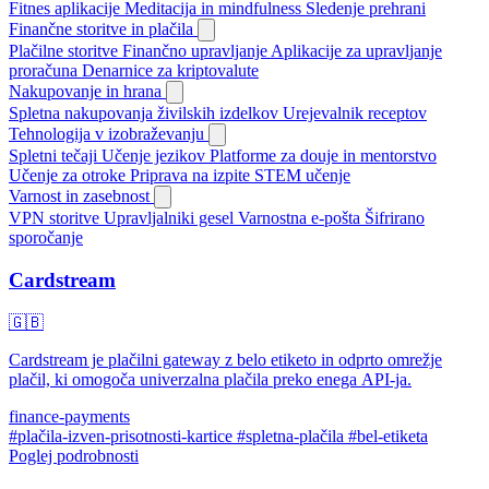
Fitnes aplikacije
Meditacija in mindfulness
Sledenje prehrani
Finančne storitve in plačila
Plačilne storitve
Finančno upravljanje
Aplikacije za upravljanje
proračuna
Denarnice za kriptovalute
Nakupovanje in hrana
Spletna nakupovanja živilskih izdelkov
Urejevalnik receptov
Tehnologija v izobraževanju
Spletni tečaji
Učenje jezikov
Platforme za douje in mentorstvo
Učenje za otroke
Priprava na izpite
STEM učenje
Varnost in zasebnost
VPN storitve
Upravljalniki gesel
Varnostna e-pošta
Šifrirano
sporočanje
Cardstream
🇬🇧
Cardstream je plačilni gateway z belo etiketo in odprto omrežje
plačil, ki omogoča univerzalna plačila preko enega API-ja.
finance-payments
#plačila-izven-prisotnosti-kartice
#spletna-plačila
#bel-etiketa
Poglej podrobnosti