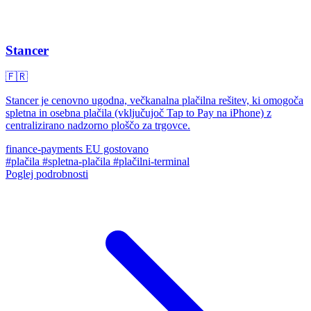
Stancer
🇫🇷
Stancer je cenovno ugodna, večkanalna plačilna rešitev, ki omogoča
spletna in osebna plačila (vključujoč Tap to Pay na iPhone) z
centralizirano nadzorno ploščo za trgovce.
finance-payments
EU gostovano
#plačila
#spletna-plačila
#plačilni-terminal
Poglej podrobnosti