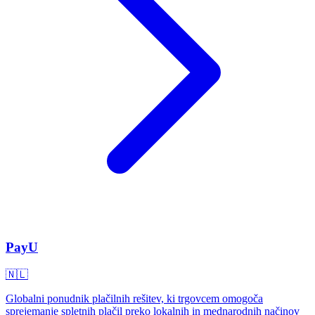
PayU
🇳🇱
Globalni ponudnik plačilnih rešitev, ki trgovcem omogoča
sprejemanje spletnih plačil preko lokalnih in mednarodnih načinov