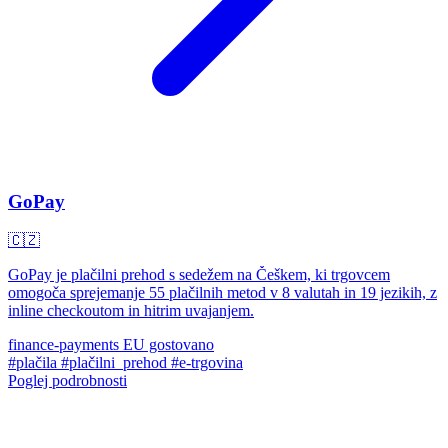
GoPay
🇨🇿
GoPay je plačilni prehod s sedežem na Češkem, ki trgovcem
omogoča sprejemanje 55 plačilnih metod v 8 valutah in 19 jezikih, z
inline checkoutom in hitrim uvajanjem.
finance-payments
EU gostovano
#plačila
#plačilni_prehod
#e-trgovina
Poglej podrobnosti