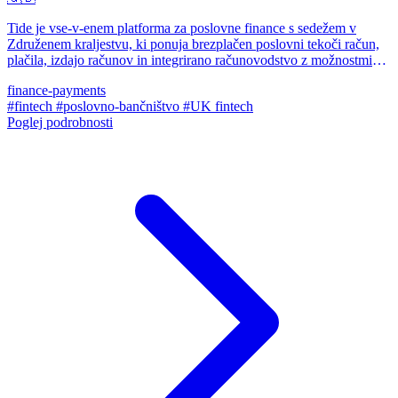
Tide je vse-v-enem platforma za poslovne finance s sedežem v
Združenem kraljestvu, ki ponuja brezplačen poslovni tekoči račun,
plačila, izdajo računov in integrirano računovodstvo z možnostmi
varčevanja in zadolževanja.
finance-payments
#fintech
#poslovno-bančništvo
#UK fintech
Poglej podrobnosti