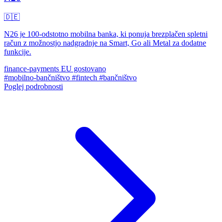
🇩🇪
N26 je 100-odstotno mobilna banka, ki ponuja brezplačen spletni
račun z možnostjo nadgradnje na Smart, Go ali Metal za dodatne
funkcije.
finance-payments
EU gostovano
#mobilno-bančništvo
#fintech
#bančništvo
Poglej podrobnosti