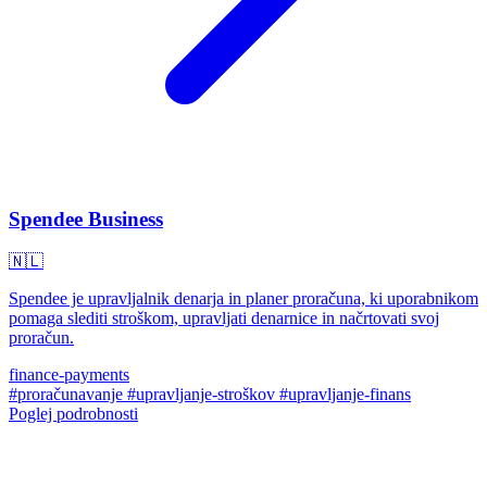
Spendee Business
🇳🇱
Spendee je upravljalnik denarja in planer proračuna, ki uporabnikom
pomaga slediti stroškom, upravljati denarnice in načrtovati svoj
proračun.
finance-payments
#proračunavanje
#upravljanje-stroškov
#upravljanje-finans
Poglej podrobnosti