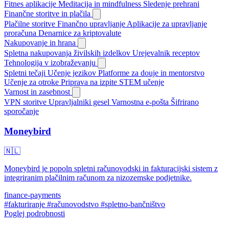
Fitnes aplikacije
Meditacija in mindfulness
Sledenje prehrani
Finančne storitve in plačila
Plačilne storitve
Finančno upravljanje
Aplikacije za upravljanje
proračuna
Denarnice za kriptovalute
Nakupovanje in hrana
Spletna nakupovanja živilskih izdelkov
Urejevalnik receptov
Tehnologija v izobraževanju
Spletni tečaji
Učenje jezikov
Platforme za douje in mentorstvo
Učenje za otroke
Priprava na izpite
STEM učenje
Varnost in zasebnost
VPN storitve
Upravljalniki gesel
Varnostna e-pošta
Šifrirano
sporočanje
Moneybird
🇳🇱
Moneybird je popoln spletni računovodski in fakturacijski sistem z
integriranim plačilnim računom za nizozemske podjetnike.
finance-payments
#fakturiranje
#računovodstvo
#spletno-bančništvo
Poglej podrobnosti