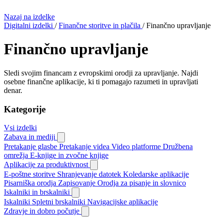
Nazaj na izdelke
Digitalni izdelki
/
Finančne storitve in plačila
/
Finančno upravljanje
Finančno upravljanje
Sledi svojim financam z evropskimi orodji za upravljanje. Najdi
osebne finančne aplikacije, ki ti pomagajo razumeti in upravljati
denar.
Kategorije
Vsi izdelki
Zabava in mediji
Pretakanje glasbe
Pretakanje videa
Video platforme
Družbena
omrežja
E-knjige in zvočne knjige
Aplikacije za produktivnost
E-poštne storitve
Shranjevanje datotek
Koledarske aplikacije
Pisarniška orodja
Zapisovanje
Orodja za pisanje in slovnico
Iskalniki in brskalniki
Iskalniki
Spletni brskalniki
Navigacijske aplikacije
Zdravje in dobro počutje