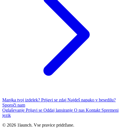
Manjka tvoj izdelek?
Prijavi se zdaj
Najdeš napako v besedilu?
Sporoči nam
Oglaševanje
Prijavi se
Oddaj lansiranje
O nas
Kontakt
Spremeni
jezik
© 2026 1launch. Vse pravice pridržane.