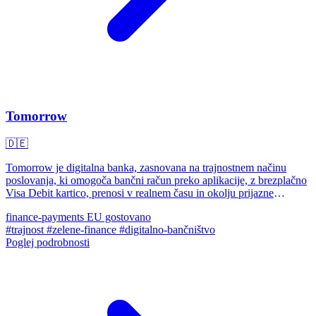
Tomorrow
🇩🇪
Tomorrow je digitalna banka, zasnovana na trajnostnem načinu
poslovanja, ki omogoča bančni račun preko aplikacije, z brezplačno
Visa Debit kartico, prenosi v realnem času in okolju prijazne
funkcije.
finance-payments
EU gostovano
#trajnost
#zelene-finance
#digitalno-bančništvo
Poglej podrobnosti