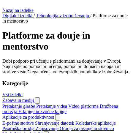
Nazaj na izdelke
Digitalni izdelki
/
Tehnologija v izobraževanju
/
Platforme za douje
in mentorstvo
Platforme za douje in
mentorstvo
Dobi podporo pri učenju s platformami za doujevanje v Evropi.
Najdi spletno pomoč pri učenju, pomoč pri domačih nalogah in
storitve vrstniškega učenja od evropskih ponudnikov izobraževanja.
Kategorije
Vsi izdelki
Zabava in mediji
Pretakanje glasbe
Pretakanje videa
Video platforme
Družbena
omrežja
E-knjige in zvočne knjige
Aplikacije za produktivnost
E-poštne storitve
Shranjevanje datotek
Koledarske aplikacije
Pisarniška orodja
Zapisovanje
Orodja za pisanje in slovnico