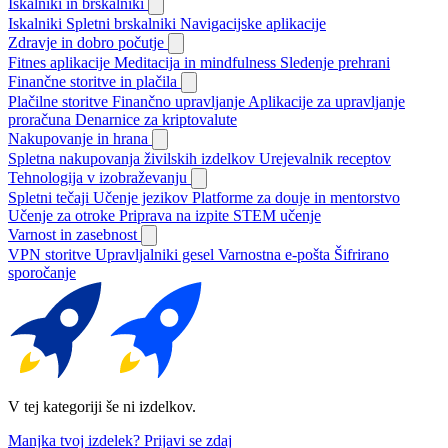
Iskalniki in brskalniki
Iskalniki
Spletni brskalniki
Navigacijske aplikacije
Zdravje in dobro počutje
Fitnes aplikacije
Meditacija in mindfulness
Sledenje prehrani
Finančne storitve in plačila
Plačilne storitve
Finančno upravljanje
Aplikacije za upravljanje
proračuna
Denarnice za kriptovalute
Nakupovanje in hrana
Spletna nakupovanja živilskih izdelkov
Urejevalnik receptov
Tehnologija v izobraževanju
Spletni tečaji
Učenje jezikov
Platforme za douje in mentorstvo
Učenje za otroke
Priprava na izpite
STEM učenje
Varnost in zasebnost
VPN storitve
Upravljalniki gesel
Varnostna e-pošta
Šifrirano
sporočanje
V tej kategoriji še ni izdelkov.
Manjka tvoj izdelek?
Prijavi se zdaj