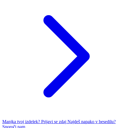
Manjka tvoj izdelek?
Prijavi se zdaj
Najdeš napako v besedilu?
Sporoči nam