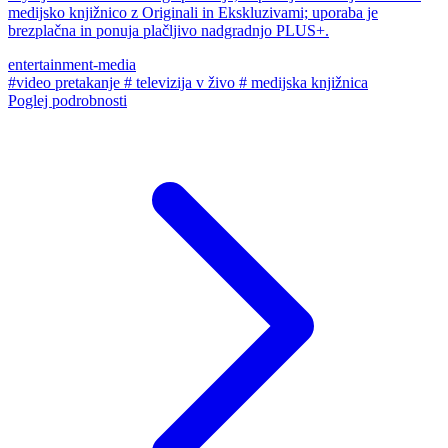
medijsko knjižnico z Originali in Ekskluzivami; uporaba je
brezplačna in ponuja plačljivo nadgradnjo PLUS+.
entertainment-media
#video pretakanje
# televizija v živo
# medijska knjižnica
Poglej podrobnosti