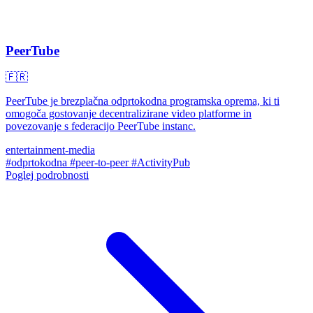
PeerTube
🇫🇷
PeerTube je brezplačna odprtokodna programska oprema, ki ti
omogoča gostovanje decentralizirane video platforme in
povezovanje s federacijo PeerTube instanc.
entertainment-media
#odprtokodna
#peer-to-peer
#ActivityPub
Poglej podrobnosti