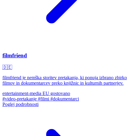
filmfriend
🇩🇪
filmfriend je nemška storitev pretakanja, ki ponuja izbrano zbirko
filmov in dokumentarcev preko knjižnic in kulturnih partnerjev.
entertainment-media
EU gostovano
#video-pretakanje
#filmi
#dokumentarci
Poglej podrobnosti