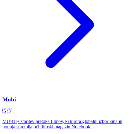
Mubi
🇬🇧
MUBI je storitev pretoka filmov, ki kurira globalni izbor kina in
ponuja spremljajoči filmski magazin Notebook.