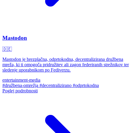
Mastodon
🇩🇪
Mastodon je brezplačna, odprtokodna, decentralizirana družbena
mreža, ki ti omogoča pridružitev ali zagon federiranih strežnikov ter
sledenje uporabnikom po Fediverzu.
entertainment-media
#družbena-omrežja
#decentralizirano
#odprtokodna
Poglej podrobnosti