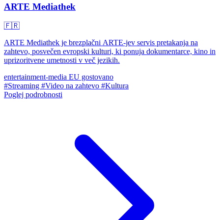
ARTE Mediathek
🇫🇷
ARTE Mediathek je brezplačni ARTE-jev servis pretakanja na
zahtevo, posvečen evropski kulturi, ki ponuja dokumentarce, kino in
uprizoritvene umetnosti v več jezikih.
entertainment-media
EU gostovano
#Streaming
#Video na zahtevo
#Kultura
Poglej podrobnosti