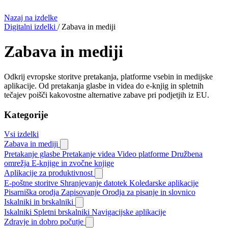
Nazaj na izdelke
Digitalni izdelki
/
Zabava in mediji
Zabava in mediji
Odkrij evropske storitve pretakanja, platforme vsebin in medijske
aplikacije. Od pretakanja glasbe in videa do e-knjig in spletnih
tečajev poišči kakovostne alternative zabave pri podjetjih iz EU.
Kategorije
Vsi izdelki
Zabava in mediji
Pretakanje glasbe
Pretakanje videa
Video platforme
Družbena
omrežja
E-knjige in zvočne knjige
Aplikacije za produktivnost
E-poštne storitve
Shranjevanje datotek
Koledarske aplikacije
Pisarniška orodja
Zapisovanje
Orodja za pisanje in slovnico
Iskalniki in brskalniki
Iskalniki
Spletni brskalniki
Navigacijske aplikacije
Zdravje in dobro počutje