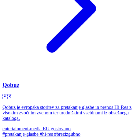
Qobuz
🇫🇷
Qobuz je evropska storitev za pretakanje glasbe in prenos Hi-Res z
visokim zvočnim zvenom ter uredniškimi vsebinami iz obsežnega
kataloga.
entertainment-media
EU gostovano
#pretakanje-glasbe
#hi-res
#brezizgubno