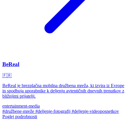
BeReal
🇫🇷
BeReal je brezplačna mobilna družbena mreža, ki izvira iz Evrope
in spodbuja uporabnike k deljenju avtentičnih dnevnih trenutkov z
bližnjimi prijatelji.
entertainment-media
#družbene-mreže
#deljenje-fotografij
#deljenje-videoposnetkov
Poglej podrobnosti