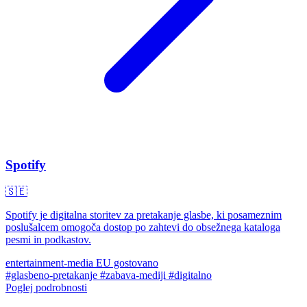
Spotify
🇸🇪
Spotify je digitalna storitev za pretakanje glasbe, ki posameznim
poslušalcem omogoča dostop po zahtevi do obsežnega kataloga
pesmi in podkastov.
entertainment-media
EU gostovano
#glasbeno-pretakanje
#zabava-mediji
#digitalno
Poglej podrobnosti