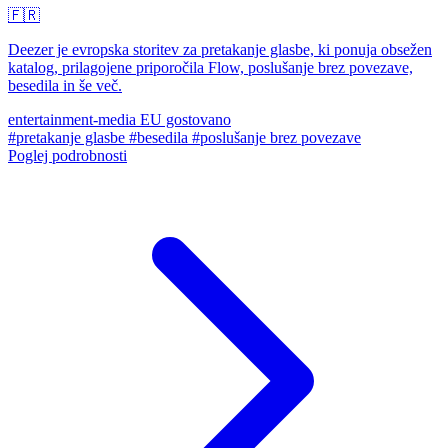
🇫🇷
Deezer je evropska storitev za pretakanje glasbe, ki ponuja obsežen
katalog, prilagojene priporočila Flow, poslušanje brez povezave,
besedila in še več.
entertainment-media
EU gostovano
#pretakanje glasbe
#besedila
#poslušanje brez povezave
Poglej podrobnosti