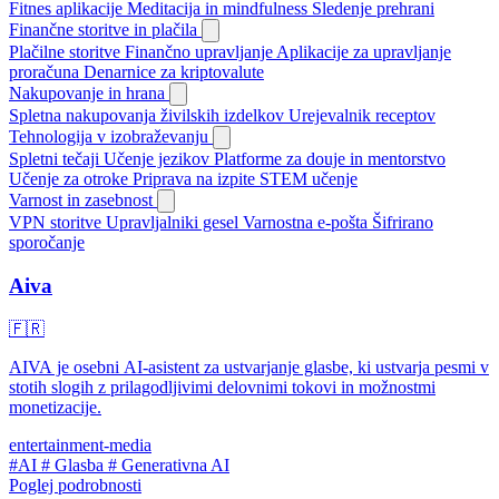
Fitnes aplikacije
Meditacija in mindfulness
Sledenje prehrani
Finančne storitve in plačila
Plačilne storitve
Finančno upravljanje
Aplikacije za upravljanje
proračuna
Denarnice za kriptovalute
Nakupovanje in hrana
Spletna nakupovanja živilskih izdelkov
Urejevalnik receptov
Tehnologija v izobraževanju
Spletni tečaji
Učenje jezikov
Platforme za douje in mentorstvo
Učenje za otroke
Priprava na izpite
STEM učenje
Varnost in zasebnost
VPN storitve
Upravljalniki gesel
Varnostna e-pošta
Šifrirano
sporočanje
Aiva
🇫🇷
AIVA je osebni AI-asistent za ustvarjanje glasbe, ki ustvarja pesmi v
stotih slogih z prilagodljivimi delovnimi tokovi in možnostmi
monetizacije.
entertainment-media
#AI
# Glasba
# Generativna AI
Poglej podrobnosti