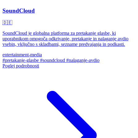
SoundCloud
🇩🇪
SoundCloud je globalna platforma za pretakanje glasbe, ki
uporabnikom omogoča odkrivanje, pretakanje in nalaganje avdio
vsebin, vključno s skladbami, sezname predvajanja in podkasti.
entertainment-media
#pretakanje-glasbe
#soundcloud
#nalaganje-avdio
Poglej podrobnosti