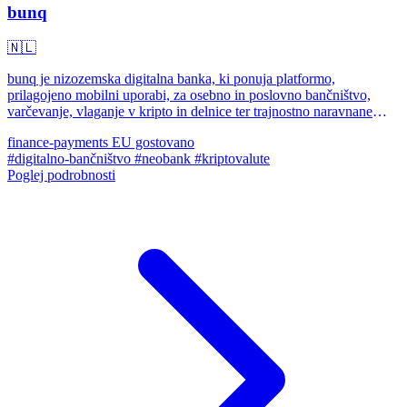
bunq
🇳🇱
bunq je nizozemska digitalna banka, ki ponuja platformo,
prilagojeno mobilni uporabi, za osebno in poslovno bančništvo,
varčevanje, vlaganje v kripto in delnice ter trajnostno naravnane
funkcije.
finance-payments
EU gostovano
#digitalno-bančništvo
#neobank
#kriptovalute
Poglej podrobnosti