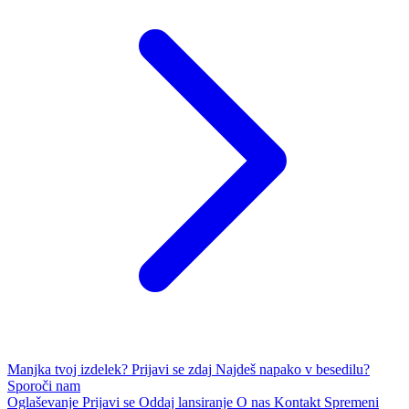
Manjka tvoj izdelek?
Prijavi se zdaj
Najdeš napako v besedilu?
Sporoči nam
Oglaševanje
Prijavi se
Oddaj lansiranje
O nas
Kontakt
Spremeni