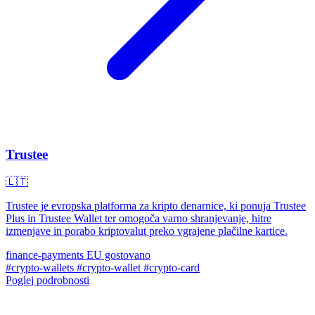
Trustee
🇱🇹
Trustee je evropska platforma za kripto denarnice, ki ponuja Trustee
Plus in Trustee Wallet ter omogoča varno shranjevanje, hitre
izmenjave in porabo kriptovalut preko vgrajene plačilne kartice.
finance-payments
EU gostovano
#crypto-wallets
#crypto-wallet
#crypto-card
Poglej podrobnosti