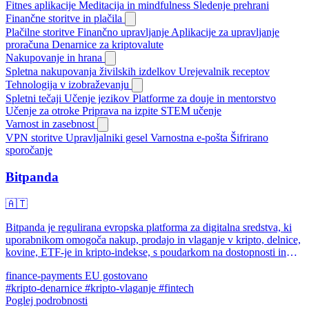
Fitnes aplikacije
Meditacija in mindfulness
Sledenje prehrani
Finančne storitve in plačila
Plačilne storitve
Finančno upravljanje
Aplikacije za upravljanje
proračuna
Denarnice za kriptovalute
Nakupovanje in hrana
Spletna nakupovanja živilskih izdelkov
Urejevalnik receptov
Tehnologija v izobraževanju
Spletni tečaji
Učenje jezikov
Platforme za douje in mentorstvo
Učenje za otroke
Priprava na izpite
STEM učenje
Varnost in zasebnost
VPN storitve
Upravljalniki gesel
Varnostna e-pošta
Šifrirano
sporočanje
Bitpanda
🇦🇹
Bitpanda je regulirana evropska platforma za digitalna sredstva, ki
uporabnikom omogoča nakup, prodajo in vlaganje v kripto, delnice,
kovine, ETF-je in kripto-indekse, s poudarkom na dostopnosti in
varnosti.
finance-payments
EU gostovano
#kripto-denarnice
#kripto-vlaganje
#fintech
Poglej podrobnosti