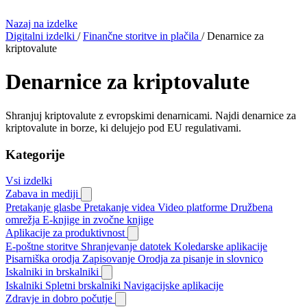
Nazaj na izdelke
Digitalni izdelki
/
Finančne storitve in plačila
/
Denarnice za
kriptovalute
Denarnice za kriptovalute
Shranjuj kriptovalute z evropskimi denarnicami. Najdi denarnice za
kriptovalute in borze, ki delujejo pod EU regulativami.
Kategorije
Vsi izdelki
Zabava in mediji
Pretakanje glasbe
Pretakanje videa
Video platforme
Družbena
omrežja
E-knjige in zvočne knjige
Aplikacije za produktivnost
E-poštne storitve
Shranjevanje datotek
Koledarske aplikacije
Pisarniška orodja
Zapisovanje
Orodja za pisanje in slovnico
Iskalniki in brskalniki
Iskalniki
Spletni brskalniki
Navigacijske aplikacije
Zdravje in dobro počutje