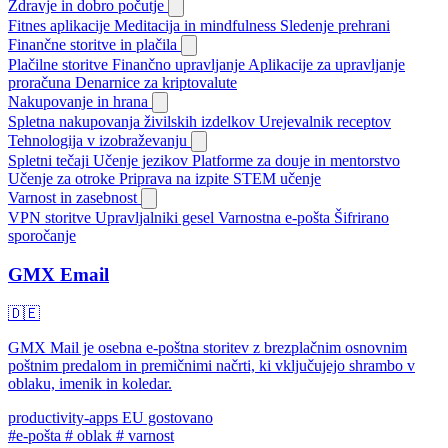
Zdravje in dobro počutje
Fitnes aplikacije
Meditacija in mindfulness
Sledenje prehrani
Finančne storitve in plačila
Plačilne storitve
Finančno upravljanje
Aplikacije za upravljanje
proračuna
Denarnice za kriptovalute
Nakupovanje in hrana
Spletna nakupovanja živilskih izdelkov
Urejevalnik receptov
Tehnologija v izobraževanju
Spletni tečaji
Učenje jezikov
Platforme za douje in mentorstvo
Učenje za otroke
Priprava na izpite
STEM učenje
Varnost in zasebnost
VPN storitve
Upravljalniki gesel
Varnostna e-pošta
Šifrirano
sporočanje
GMX Email
🇩🇪
GMX Mail je osebna e-poštna storitev z brezplačnim osnovnim
poštnim predalom in premičnimi načrti, ki vključujejo shrambo v
oblaku, imenik in koledar.
productivity-apps
EU gostovano
#e-pošta
# oblak
# varnost