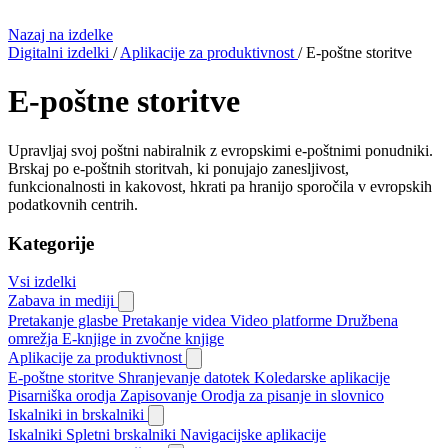
Nazaj na izdelke
Digitalni izdelki
/
Aplikacije za produktivnost
/
E-poštne storitve
E-poštne storitve
Upravljaj svoj poštni nabiralnik z evropskimi e-poštnimi ponudniki.
Brskaj po e-poštnih storitvah, ki ponujajo zanesljivost,
funkcionalnosti in kakovost, hkrati pa hranijo sporočila v evropskih
podatkovnih centrih.
Kategorije
Vsi izdelki
Zabava in mediji
Pretakanje glasbe
Pretakanje videa
Video platforme
Družbena
omrežja
E-knjige in zvočne knjige
Aplikacije za produktivnost
E-poštne storitve
Shranjevanje datotek
Koledarske aplikacije
Pisarniška orodja
Zapisovanje
Orodja za pisanje in slovnico
Iskalniki in brskalniki
Iskalniki
Spletni brskalniki
Navigacijske aplikacije