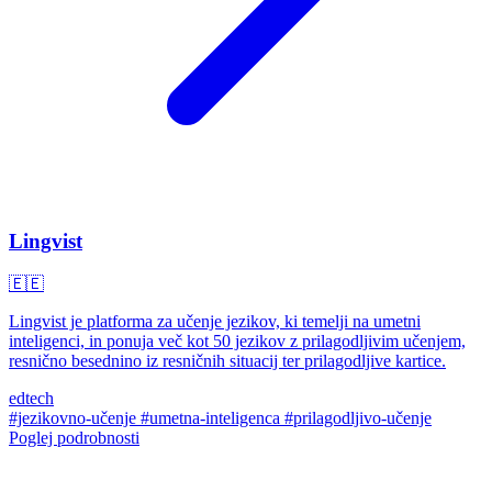
Lingvist
🇪🇪
Lingvist je platforma za učenje jezikov, ki temelji na umetni
inteligenci, in ponuja več kot 50 jezikov z prilagodljivim učenjem,
resnično besednino iz resničnih situacij ter prilagodljive kartice.
edtech
#jezikovno-učenje
#umetna-inteligenca
#prilagodljivo-učenje
Poglej podrobnosti