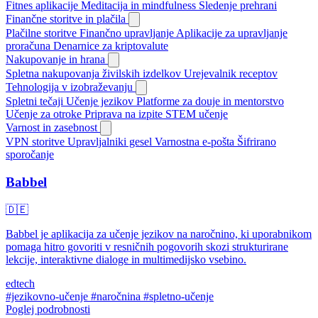
Fitnes aplikacije
Meditacija in mindfulness
Sledenje prehrani
Finančne storitve in plačila
Plačilne storitve
Finančno upravljanje
Aplikacije za upravljanje
proračuna
Denarnice za kriptovalute
Nakupovanje in hrana
Spletna nakupovanja živilskih izdelkov
Urejevalnik receptov
Tehnologija v izobraževanju
Spletni tečaji
Učenje jezikov
Platforme za douje in mentorstvo
Učenje za otroke
Priprava na izpite
STEM učenje
Varnost in zasebnost
VPN storitve
Upravljalniki gesel
Varnostna e-pošta
Šifrirano
sporočanje
Babbel
🇩🇪
Babbel je aplikacija za učenje jezikov na naročnino, ki uporabnikom
pomaga hitro govoriti v resničnih pogovorih skozi strukturirane
lekcije, interaktivne dialoge in multimedijsko vsebino.
edtech
#jezikovno-učenje
#naročnina
#spletno-učenje
Poglej podrobnosti