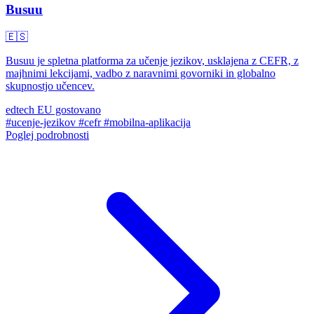
Busuu
🇪🇸
Busuu je spletna platforma za učenje jezikov, usklajena z CEFR, z
majhnimi lekcijami, vadbo z naravnimi govorniki in globalno
skupnostjo učencev.
edtech
EU gostovano
#ucenje-jezikov
#cefr
#mobilna-aplikacija
Poglej podrobnosti