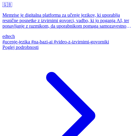
🇬🇧
Memrise je digitalna platforma za učenje jezikov, ki uporablja
resnične posnetke z izvirnimi govorci, vadbo, ki jo poganja AI, ter
ponavljanje z razmikom, da uporabnikom pomaga samozavestno
govoriti praktičen jezik.
edtech
#ucenje-jezika
#na-bazi-ai
#video-z-izvirnimi-govorniki
Poglej podrobnosti