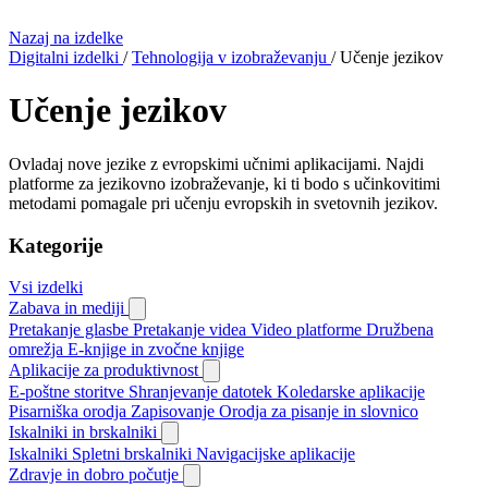
Nazaj na izdelke
Digitalni izdelki
/
Tehnologija v izobraževanju
/
Učenje jezikov
Učenje jezikov
Ovladaj nove jezike z evropskimi učnimi aplikacijami. Najdi
platforme za jezikovno izobraževanje, ki ti bodo s učinkovitimi
metodami pomagale pri učenju evropskih in svetovnih jezikov.
Kategorije
Vsi izdelki
Zabava in mediji
Pretakanje glasbe
Pretakanje videa
Video platforme
Družbena
omrežja
E-knjige in zvočne knjige
Aplikacije za produktivnost
E-poštne storitve
Shranjevanje datotek
Koledarske aplikacije
Pisarniška orodja
Zapisovanje
Orodja za pisanje in slovnico
Iskalniki in brskalniki
Iskalniki
Spletni brskalniki
Navigacijske aplikacije
Zdravje in dobro počutje