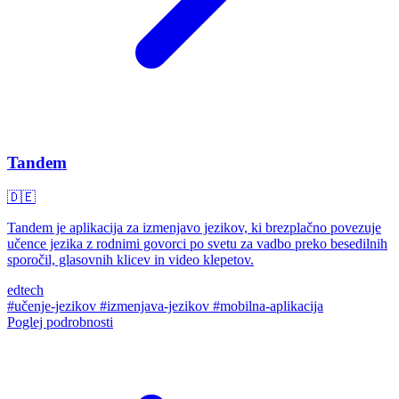
Tandem
🇩🇪
Tandem je aplikacija za izmenjavo jezikov, ki brezplačno povezuje
učence jezika z rodnimi govorci po svetu za vadbo preko besedilnih
sporočil, glasovnih klicev in video klepetov.
edtech
#učenje-jezikov
#izmenjava-jezikov
#mobilna-aplikacija
Poglej podrobnosti