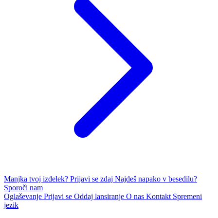
Manjka tvoj izdelek?
Prijavi se zdaj
Najdeš napako v besedilu?
Sporoči nam
Oglaševanje
Prijavi se
Oddaj lansiranje
O nas
Kontakt
Spremeni
jezik