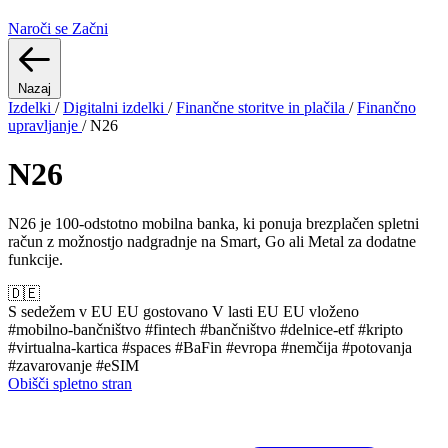
Naroči se
Začni
Nazaj
Izdelki
/
Digitalni izdelki
/
Finančne storitve in plačila
/
Finančno
upravljanje
/
N26
N26
N26 je 100-odstotno mobilna banka, ki ponuja brezplačen spletni
račun z možnostjo nadgradnje na Smart, Go ali Metal za dodatne
funkcije.
🇩🇪
S sedežem v EU
EU gostovano
V lasti EU
EU vloženo
#mobilno-bančništvo
#fintech
#bančništvo
#delnice-etf
#kripto
#virtualna-kartica
#spaces
#BaFin
#evropa
#nemčija
#potovanja
#zavarovanje
#eSIM
Obišči spletno stran