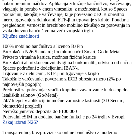
nabor premium načrtov. Aplikacija združuje bančništvo, varčevanje,
vlaganje in porabo v enem vmesniku, z možnostmi, kot so Spaces
podračuni, takojšnje varčevanje, ki je povezano z ECB obrestno
mero, trgovanje z delnicami, ETF-ji in trgovanje s kripto. Poudarja
preglednost, varnost in brezhibno mobilno izkušnjo za potovanja in
vsakodnevno bančništvo na več evropskih trgih.
Ključne značilnosti
100% mobilno bančništvo s licenco BaFin
Brezplačen N26 Standard; Premium načrti Smart, Go in Metal
Privzeto virtualna kartica, možnost fizične kartice
Brezplačni ali nizkocenovni dvigi na bankomatih, odvisno od načrta
Spaces podračuni z dodeljenimi IBAN-i
Trgovanje z delnicami, ETF-ji in trgovanje s kripto
Takojšnje varčevanje, povezano z ECB obrestno mero (2% po
najnovejših pogojih)
Prednosti za potovanja: vračilo kupnine, zavarovanje in dostop do
letaliških salonov (Go/Metal)
24/7 klepet v aplikaciji in močne varnostne lastnosti (3D Secure,
biometrični pregledi)
Nemško jamstvo depozita do €100.000
Potovalni eSIM in dodatne bančne funkcije po 24 trgih v Evropi
Zakaj izbrati N26?
Transparentno, brezprovizijsko online bančništvo z moderno