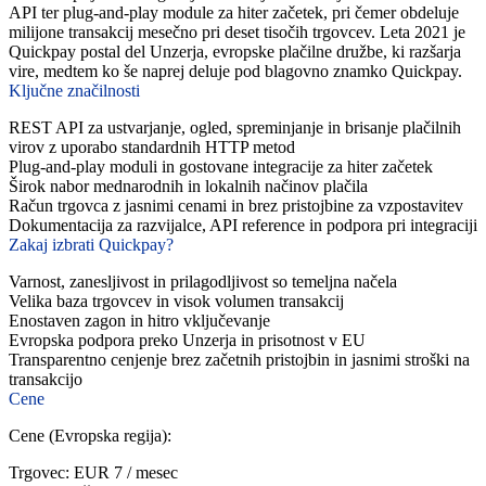
API ter plug-and-play module za hiter začetek, pri čemer obdeluje
milijone transakcij mesečno pri deset tisočih trgovcev. Leta 2021 je
Quickpay postal del Unzerja, evropske plačilne družbe, ki razšarja
vire, medtem ko še naprej deluje pod blagovno znamko Quickpay.
Ključne značilnosti
REST API za ustvarjanje, ogled, spreminjanje in brisanje plačilnih
virov z uporabo standardnih HTTP metod
Plug-and-play moduli in gostovane integracije za hiter začetek
Širok nabor mednarodnih in lokalnih načinov plačila
Račun trgovca z jasnimi cenami in brez pristojbine za vzpostavitev
Dokumentacija za razvijalce, API reference in podpora pri integraciji
Zakaj izbrati Quickpay?
Varnost, zanesljivost in prilagodljivost so temeljna načela
Velika baza trgovcev in visok volumen transakcij
Enostaven zagon in hitro vključevanje
Evropska podpora preko Unzerja in prisotnost v EU
Transparentno cenjenje brez začetnih pristojbin in jasnimi stroški na
transakcijo
Cene
Cene (Evropska regija):
Trgovec: EUR 7 / mesec