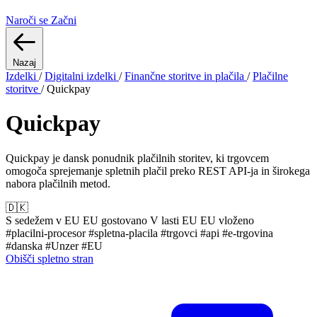
Naroči se
Začni
Nazaj
Izdelki
/
Digitalni izdelki
/
Finančne storitve in plačila
/
Plačilne
storitve
/
Quickpay
Quickpay
Quickpay je dansk ponudnik plačilnih storitev, ki trgovcem
omogoča sprejemanje spletnih plačil preko REST API-ja in širokega
nabora plačilnih metod.
🇩🇰
S sedežem v EU
EU gostovano
V lasti EU
EU vloženo
#placilni-procesor
#spletna-placila
#trgovci
#api
#e-trgovina
#danska
#Unzer
#EU
Obišči spletno stran