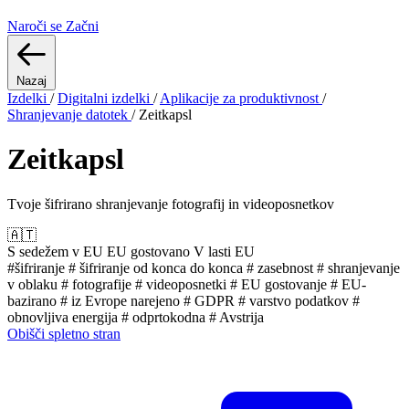
Naroči se
Začni
Nazaj
Izdelki
/
Digitalni izdelki
/
Aplikacije za produktivnost
/
Shranjevanje datotek
/
Zeitkapsl
Zeitkapsl
Tvoje šifrirano shranjevanje fotografij in videoposnetkov
🇦🇹
S sedežem v EU
EU gostovano
V lasti EU
#šifriranje
# šifriranje od konca do konca
# zasebnost
# shranjevanje
v oblaku
# fotografije
# videoposnetki
# EU gostovanje
# EU-
bazirano
# iz Evrope narejeno
# GDPR
# varstvo podatkov
#
obnovljiva energija
# odprtokodna
# Avstrija
Obišči spletno stran