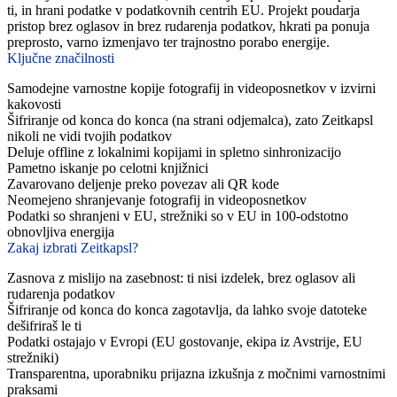
ti, in hrani podatke v podatkovnih centrih EU. Projekt poudarja
pristop brez oglasov in brez rudarenja podatkov, hkrati pa ponuja
preprosto, varno izmenjavo ter trajnostno porabo energije.
Ključne značilnosti
Samodejne varnostne kopije fotografij in videoposnetkov v izvirni
kakovosti
Šifriranje od konca do konca (na strani odjemalca), zato Zeitkapsl
nikoli ne vidi tvojih podatkov
Deluje offline z lokalnimi kopijami in spletno sinhronizacijo
Pametno iskanje po celotni knjižnici
Zavarovano deljenje preko povezav ali QR kode
Neomejeno shranjevanje fotografij in videoposnetkov
Podatki so shranjeni v EU, strežniki so v EU in 100-odstotno
obnovljiva energija
Zakaj izbrati Zeitkapsl?
Zasnova z mislijo na zasebnost: ti nisi izdelek, brez oglasov ali
rudarenja podatkov
Šifriranje od konca do konca zagotavlja, da lahko svoje datoteke
dešifriraš le ti
Podatki ostajajo v Evropi (EU gostovanje, ekipa iz Avstrije, EU
strežniki)
Transparentna, uporabniku prijazna izkušnja z močnimi varnostnimi
praksami