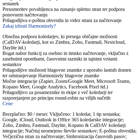
sestanek
Preusmeritev povabljenca na zunanjo spletno stran ter podpora
ponovnem načrtovanju
Prilagodljiva e-poštna obvestila in videz strani za načrtovanje
Zakaj izbrati Harmonizely?
Obsežna podpora koledarjev, ki presega običajne možnosti
(CalDAV-koledarji, kot so Zimbra, Zoho, Fastmail, Nextcloud,
Daylite itd.)
Bogat nabor funkcij za osebno in timsko načrtovanje, vključno z
zasebnimi opombami, časovnimi razmiki in tajnimi vrstami
sestankov
Prilagodljive možnosti blagovne znamke z uporabo lastnih domen
ter odstranjevanje Harmonizely blagovne znamke
Močne integracije (Zapier, Zoom/Google Meet, Microsoft Teams,
Kopano Meet, Google Analytics, Facebook Pixel itd.)
Prilagodljivo za posameznike in ekipe z več koledarji ter
razporejanjem po principu round-robin na višjih načrtih
Cene
Brezplačno: $0 / mesec Vključeno: 1 koledar, 1 tip sestanka;
Google, iCloud, Outlook in Office 365 koledarske integracije;
Zoho, Zimbra, Fastmail, Daylite, Kopano & CalDAV koledarji
integracije; Načrtuj neomejeno število sestankov; E-poštna obvestila;
Večjezična stran za načrtovanje; Sinhronizacija časovnih pasov;