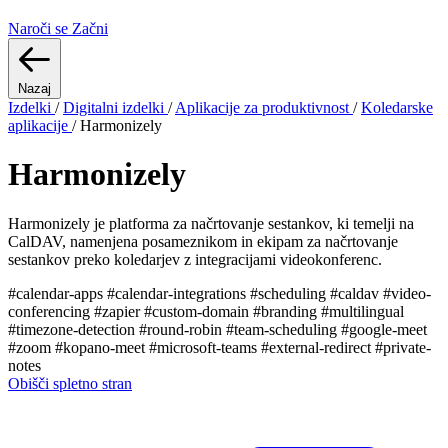
Naroči se
Začni
Nazaj
Izdelki
/
Digitalni izdelki
/
Aplikacije za produktivnost
/
Koledarske
aplikacije
/
Harmonizely
Harmonizely
Harmonizely je platforma za načrtovanje sestankov, ki temelji na
CalDAV, namenjena posameznikom in ekipam za načrtovanje
sestankov preko koledarjev z integracijami videokonferenc.
#calendar-apps
#calendar-integrations
#scheduling
#caldav
#video-
conferencing
#zapier
#custom-domain
#branding
#multilingual
#timezone-detection
#round-robin
#team-scheduling
#google-meet
#zoom
#kopano-meet
#microsoft-teams
#external-redirect
#private-
notes
Obišči spletno stran