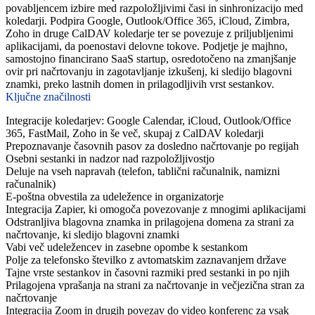
povabljencem izbire med razpoložljivimi časi in sinhronizacijo med
koledarji. Podpira Google, Outlook/Office 365, iCloud, Zimbra,
Zoho in druge CalDAV koledarje ter se povezuje z priljubljenimi
aplikacijami, da poenostavi delovne tokove. Podjetje je majhno,
samostojno financirano SaaS startup, osredotočeno na zmanjšanje
ovir pri načrtovanju in zagotavljanje izkušenj, ki sledijo blagovni
znamki, preko lastnih domen in prilagodljivih vrst sestankov.
Ključne značilnosti
Integracije koledarjev: Google Calendar, iCloud, Outlook/Office
365, FastMail, Zoho in še več, skupaj z CalDAV koledarji
Prepoznavanje časovnih pasov za dosledno načrtovanje po regijah
Osebni sestanki in nadzor nad razpoložljivostjo
Deluje na vseh napravah (telefon, tablični računalnik, namizni
računalnik)
E-poštna obvestila za udeležence in organizatorje
Integracija Zapier, ki omogoča povezovanje z mnogimi aplikacijami
Odstranljiva blagovna znamka in prilagojena domena za strani za
načrtovanje, ki sledijo blagovni znamki
Vabi več udeležencev in zasebne opombe k sestankom
Polje za telefonsko številko z avtomatskim zaznavanjem države
Tajne vrste sestankov in časovni razmiki pred sestanki in po njih
Prilagojena vprašanja na strani za načrtovanje in večjezična stran za
načrtovanje
Integracija Zoom in drugih povezav do video konferenc za vsak