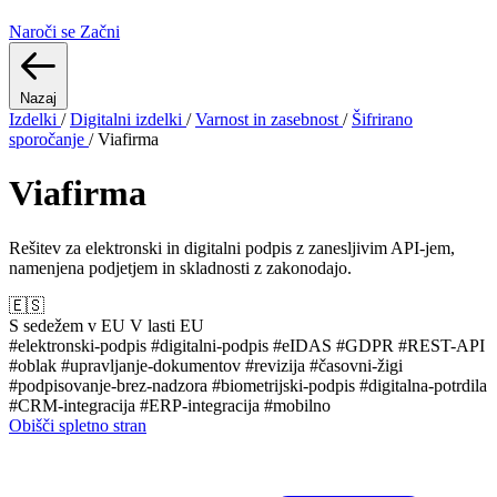
Naroči se
Začni
Nazaj
Izdelki
/
Digitalni izdelki
/
Varnost in zasebnost
/
Šifrirano
sporočanje
/
Viafirma
Viafirma
Rešitev za elektronski in digitalni podpis z zanesljivim API-jem,
namenjena podjetjem in skladnosti z zakonodajo.
🇪🇸
S sedežem v EU
V lasti EU
#elektronski-podpis
#digitalni-podpis
#eIDAS
#GDPR
#REST-API
#oblak
#upravljanje-dokumentov
#revizija
#časovni-žigi
#podpisovanje-brez-nadzora
#biometrijski-podpis
#digitalna-potrdila
#CRM-integracija
#ERP-integracija
#mobilno
Obišči spletno stran