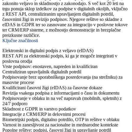
zakonito veljavo in skladnostjo z zakonodajo. S več kot 20 leti na
trgu ponuja sklop izdelkov za podpise v digitalnih okoljih, vključno
z REST API, centraliziranim upravljanjem digitalnih potrdil,
časovnimi žigi in revizijo podpisov. Njegove rešitve so skladne z
eIDAS in GDPR ter so zasnovane za integracijo v poslovne tokove
ter CRM/ERP sisteme, z možnostjo demonstracije in brezplačne
preizkusne različice.
Ključne značilnosti
Elektronski in digitalni podpis z veljavo (eIDAS)
REST API za elektronski podpis, ki ga je mogoče integrirati v
poslovna orodja
Vrste podpisov: enostaven, napreden in kvalificiran
Centraliziran upravljalnik digitalnih potrdil
Podpisovanje brez uporabniškega posredovanja (na strežniku) za
masovne procese
Kvalificirani časovni žigi (eIDAS) za časovne dokaze
Revizija vsakega podpisa z informacijami o času in dokumentu
Podpisovanje v oblaku in na več napravah (mobilnih, spletnih) z
24/7 podporo
Skladnost z GDPR in varstvo podatkov
Integracije z CRM/ERP in delovnimi procesi
Biometrijski podpis, digitalno potrdilo, OTP in rešitve v oblaku
Varnost in zanesljivost za nacionalne in mednarodne kontekste
Popolne rešitve: podpisi, časovni žigi in upravljanje potrdil