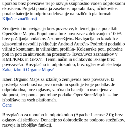
uporabo brez povezave ter jo razvija skupnostno voden odprtokodni
ekosistem. Projekt poudarja zasebnost uporabnikov, učinkovitost
porabe baterije in odprto sodelovanje na različnih platformah.
Ključne značilnosti
Zemljevidi in navigacija brez povezave, ki temeljijo na podatkih
OpenStreetMap\n- Popolnoma brez povezave z delovanjem 100%
brez pošiljanja podatkov čez omrežje\n- Navigacija po korakih z
glasovnimi navodili (vključuje Android Auto)\n- Podrobni podatki o
višini z konturami in višinskimi profili\n- Kolesarske poti, pohodne
poti in poti za aktivnosti na prostem\n- Izvoz/uvoz zaznamkov v
KML/KMZ in GPX\n- Temni način in učinkovito iskanje brez
povezave\n- Brezplačno in odprtokodno, brez oglasov ali sledenja
Zakaj izbrati Organic Maps?
Izberi Organic Maps za izkušnjo zemljevida brez povezave, ki
postavlja zasebnost na prvo mesto in spoštuje tvoje podatke. Je
odprtokodna, brez oglasov, varčna do baterije in usmerjena v
skupnost, ter ponuja podrobne podatke OpenStreetMap in stalne
izboljšave na vseh platformah.
Cene
Brezplačno za uporabo in odprtokodno (Apache License 2.0); brez
oglasov ali sledilcev. Donacije so dobrodošle za podporo strežnikov,
razvoja in izboljšav funkcij.