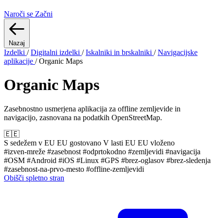
Naroči se
Začni
Nazaj
Izdelki
/
Digitalni izdelki
/
Iskalniki in brskalniki
/
Navigacijske
aplikacije
/
Organic Maps
Organic Maps
Zasebnostno usmerjena aplikacija za offline zemljevide in
navigacijo, zasnovana na podatkih OpenStreetMap.
🇪🇪
S sedežem v EU
EU gostovano
V lasti EU
EU vloženo
#izven-mreže
#zasebnost
#odprtokodno
#zemljevidi
#navigacija
#OSM
#Android
#iOS
#Linux
#GPS
#brez-oglasov
#brez-sledenja
#zasebnost-na-prvo-mesto
#offline-zemljevidi
Obišči spletno stran