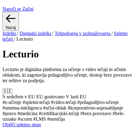
Naroči se
Začni
Nazaj
Izdelki
/
Digitalni izdelki
/
Tehnologija v izobraževanju
/
Spletni
tečaji
/
Lecturio
Lecturio
Lecturio je digitalna platforma za učenje s video tečaji in učnim
oblakom, ki zagotavlja prilagodljivo učenje, dostop brez povezave
ter rešitve za podjetja.
🇩🇪
S sedežem v EU
EU gostovano
V lasti EU
#e-učenje
#spletni-tečaji
#video-tečaji
#prilagodljivo-učenje
#umetna-inteligenca
#učni-oblak
#korporativno-usposabljanje
#pravo
#medicina
#certifikacijski-tečaji
#brez-povezave
#bele-
oznake
#scorm
#LMS
#nemčija
Obišči spletno stran