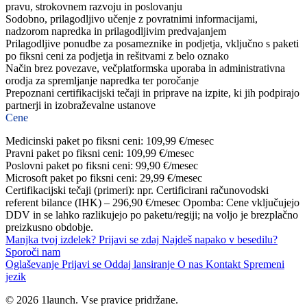
pravu, strokovnem razvoju in poslovanju
Sodobno, prilagodljivo učenje z povratnimi informacijami,
nadzorom napredka in prilagodljivim predvajanjem
Prilagodljive ponudbe za posameznike in podjetja, vključno s paketi
po fiksni ceni za podjetja in rešitvami z belo oznako
Način brez povezave, večplatformska uporaba in administrativna
orodja za spremljanje napredka ter poročanje
Prepoznani certifikacijski tečaji in priprave na izpite, ki jih podpirajo
partnerji in izobraževalne ustanove
Cene
Medicinski paket po fiksni ceni: 109,99 €/mesec
Pravni paket po fiksni ceni: 109,99 €/mesec
Poslovni paket po fiksni ceni: 99,90 €/mesec
Microsoft paket po fiksni ceni: 29,99 €/mesec
Certifikacijski tečaji (primeri): npr. Certificirani računovodski
referent bilance (IHK) – 296,90 €/mesec Opomba: Cene vključujejo
DDV in se lahko razlikujejo po paketu/regiji; na voljo je brezplačno
preizkusno obdobje.
Manjka tvoj izdelek?
Prijavi se zdaj
Najdeš napako v besedilu?
Sporoči nam
Oglaševanje
Prijavi se
Oddaj lansiranje
O nas
Kontakt
Spremeni
jezik
© 2026 1launch. Vse pravice pridržane.