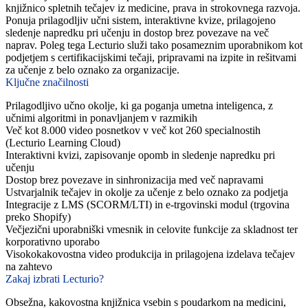
knjižnico spletnih tečajev iz medicine, prava in strokovnega razvoja.
Ponuja prilagodljiv učni sistem, interaktivne kvize, prilagojeno
sledenje napredku pri učenju in dostop brez povezave na več
naprav. Poleg tega Lecturio služi tako posameznim uporabnikom kot
podjetjem s certifikacijskimi tečaji, pripravami na izpite in rešitvami
za učenje z belo oznako za organizacije.
Ključne značilnosti
Prilagodljivo učno okolje, ki ga poganja umetna inteligenca, z
učnimi algoritmi in ponavljanjem v razmikih
Več kot 8.000 video posnetkov v več kot 260 specialnostih
(Lecturio Learning Cloud)
Interaktivni kvizi, zapisovanje opomb in sledenje napredku pri
učenju
Dostop brez povezave in sinhronizacija med več napravami
Ustvarjalnik tečajev in okolje za učenje z belo oznako za podjetja
Integracije z LMS (SCORM/LTI) in e-trgovinski modul (trgovina
preko Shopify)
Večjezični uporabniški vmesnik in celovite funkcije za skladnost ter
korporativno uporabo
Visokokakovostna video produkcija in prilagojena izdelava tečajev
na zahtevo
Zakaj izbrati Lecturio?
Obsežna, kakovostna knjižnica vsebin s poudarkom na medicini,