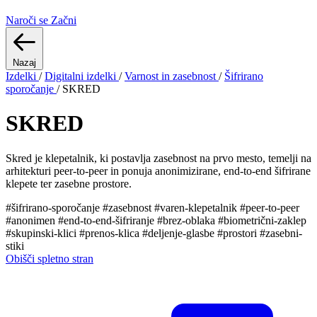
Naroči se
Začni
Nazaj
Izdelki
/
Digitalni izdelki
/
Varnost in zasebnost
/
Šifrirano
sporočanje
/
SKRED
SKRED
Skred je klepetalnik, ki postavlja zasebnost na prvo mesto, temelji na
arhitekturi peer-to-peer in ponuja anonimizirane, end-to-end šifrirane
klepete ter zasebne prostore.
#šifrirano-sporočanje
#zasebnost
#varen-klepetalnik
#peer-to-peer
#anonimen
#end-to-end-šifriranje
#brez-oblaka
#biometrični-zaklep
#skupinski-klici
#prenos-klica
#deljenje-glasbe
#prostori
#zasebni-
stiki
Obišči spletno stran