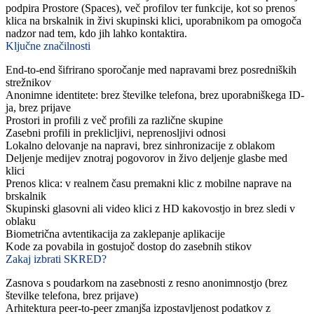
podpira Prostore (Spaces), več profilov ter funkcije, kot so prenos
klica na brskalnik in živi skupinski klici, uporabnikom pa omogoča
nadzor nad tem, kdo jih lahko kontaktira.
Ključne značilnosti
End-to-end šifrirano sporočanje med napravami brez posredniških
strežnikov
Anonimne identitete: brez številke telefona, brez uporabniškega ID-
ja, brez prijave
Prostori in profili z več profili za različne skupine
Zasebni profili in preklicljivi, neprenosljivi odnosi
Lokalno delovanje na napravi, brez sinhronizacije z oblakom
Deljenje medijev znotraj pogovorov in živo deljenje glasbe med
klici
Prenos klica: v realnem času premakni klic z mobilne naprave na
brskalnik
Skupinski glasovni ali video klici z HD kakovostjo in brez sledi v
oblaku
Biometrična avtentikacija za zaklepanje aplikacije
Kode za povabila in gostujoč dostop do zasebnih stikov
Zakaj izbrati SKRED?
Zasnova s poudarkom na zasebnosti z resno anonimnostjo (brez
številke telefona, brez prijave)
Arhitektura peer-to-peer zmanjša izpostavljenost podatkov z