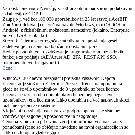
Varnost, narejena v Nemčiji, z 100-odstotnim nadzorom podatkov in
skladnostjo z GDPR
Zaupajo ji več kot 100.000 uporabnikov in 25 let razvoja AceBIT
Zmožnost delovanja na več napravah: Windows, macOS, iOS in
Android, z fleksibilnimi možnostmi namestitve (lokalno, Enterprise
Server, USB, v oblaku)
Strežnik Enterprise omogoča centralizirano upravljanje gesel,
sodelovanje in natančno določanje dostopnih pravic
Redne posodobitve in vzdrževanje programske opreme; celovite
funkcije za podjetja (AD/Azure AD, 2FA, REST API, SSO,
podroben dnevnik dejavnosti)
Cene
Windows: 30-dnevni brezplačni preizkus Password Depota
Licenciranje strežnika Enterprise Server: licenca na uporabnika
glede na število uporabnikov; do 3 uporabniki so brez licence
Licenca se razširi od 5 uporabnikov do neomejenega števila
uporabnikov; ena licenca se lahko uporablja na več napravah skozi
različne operacijske sisteme
Vključeni so vsi odjemalci za vse podprte operacijske sisteme;
vzdrževanje zagotavlja posodobitve in nadgradnje
Cena na zahtevo in prikazana zgolj kot informativna na strani s
ponudbami (cene so običajno navedene na ravni organizacije in se
lahko razlikujejo glede regije)