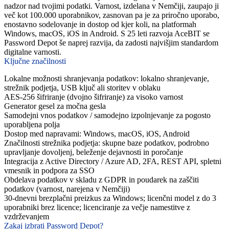
nadzor nad tvojimi podatki. Varnost, izdelana v Nemčiji, zaupajo ji
več kot 100.000 uporabnikov, zasnovan pa je za priročno uporabo,
enostavno sodelovanje in dostop od kjer koli, na platformah
Windows, macOS, iOS in Android. S 25 leti razvoja AceBIT se
Password Depot še naprej razvija, da zadosti najvišjim standardom
digitalne varnosti.
Ključne značilnosti
Lokalne možnosti shranjevanja podatkov: lokalno shranjevanje,
strežnik podjetja, USB ključ ali storitev v oblaku
AES-256 šifriranje (dvojno šifriranje) za visoko varnost
Generator gesel za močna gesla
Samodejni vnos podatkov / samodejno izpolnjevanje za pogosto
uporabljena polja
Dostop med napravami: Windows, macOS, iOS, Android
Značilnosti strežnika podjetja: skupne baze podatkov, podrobno
upravljanje dovoljenj, beleženje dejavnosti in poročanje
Integracija z Active Directory / Azure AD, 2FA, REST API, spletni
vmesnik in podpora za SSO
Obdelava podatkov v skladu z GDPR in poudarek na zaščiti
podatkov (varnost, narejena v Nemčiji)
30-dnevni brezplačni preizkus za Windows; licenčni model z do 3
uporabniki brez licence; licenciranje za večje namestitve z
vzdrževanjem
Zakaj izbrati Password Depot?