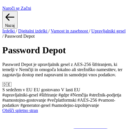
Naroči se
Začni
Nazaj
Izdelki
/
Digitalni izdelki
/
Varnost in zasebnost
/
Upravljalniki gesel
/
Password Depot
Password Depot
Password Depot je upravljalnik gesel z AES-256 šifriranjem, ki
temelji v Nemčiji in omogoča lokalno ali strežniško namestitev, ter
zagotavlja dostop med napravami in samodejni vnos podatkov.
🇩🇪
S sedežem v EU
EU gostovano
V lasti EU
#upravljalniki-gesel
#šifriranje
#gdpr
#Nemčija
#strežnik-podjetja
#samostojno-gostovanje
#večplatformski
#AES-256
#varnost-
podatkov
#generator-gesel
#samodejno-izpolnjevanje
Obišči spletno stran