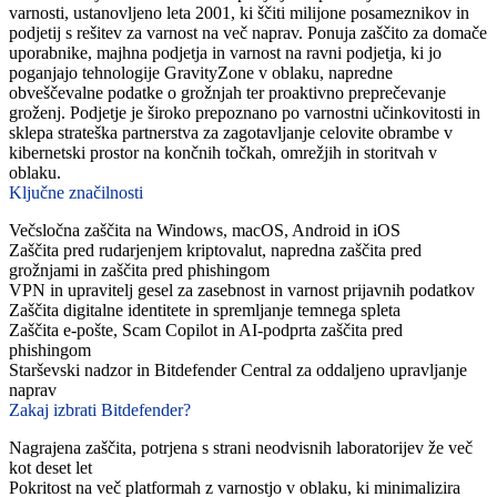
varnosti, ustanovljeno leta 2001, ki ščiti milijone posameznikov in
podjetij s rešitev za varnost na več naprav. Ponuja zaščito za domače
uporabnike, majhna podjetja in varnost na ravni podjetja, ki jo
poganjajo tehnologije GravityZone v oblaku, napredne
obveščevalne podatke o grožnjah ter proaktivno preprečevanje
groženj. Podjetje je široko prepoznano po varnostni učinkovitosti in
sklepa strateška partnerstva za zagotavljanje celovite obrambe v
kibernetski prostor na končnih točkah, omrežjih in storitvah v
oblaku.
Ključne značilnosti
Večsločna zaščita na Windows, macOS, Android in iOS
Zaščita pred rudarjenjem kriptovalut, napredna zaščita pred
grožnjami in zaščita pred phishingom
VPN in upravitelj gesel za zasebnost in varnost prijavnih podatkov
Zaščita digitalne identitete in spremljanje temnega spleta
Zaščita e-pošte, Scam Copilot in AI-podprta zaščita pred
phishingom
Starševski nadzor in Bitdefender Central za oddaljeno upravljanje
naprav
Zakaj izbrati Bitdefender?
Nagrajena zaščita, potrjena s strani neodvisnih laboratorijev že več
kot deset let
Pokritost na več platformah z varnostjo v oblaku, ki minimalizira