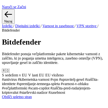
Naroči se
Začni
Nazaj
Izdelki
/
Digitalni izdelki
/
Varnost in zasebnost
/
VPN storitve
/
Bitdefender
Bitdefender
Bitdefender ponuja večplatformske pakete kibernetske varnosti z
zaščito, ki jo poganja umetna inteligenca, zasebno omrežje (VPN),
upravljanje gesel in zaščito identitete.
🇷🇴
S sedežem v EU
V lasti EU
EU vloženo
#antivirus
#kibernetska-varnost
#vpn
#upravitelj-gesel
#zaščita-
identitete
#spremljanje-temnega-spleta
#varnost-v-oblaku
#večplattformski
#scam-copilot
#zaščita-pred-rudarjenjem-
kriptovalut
#starševski-nadzor
#zasebnost
Obišči spletno stran