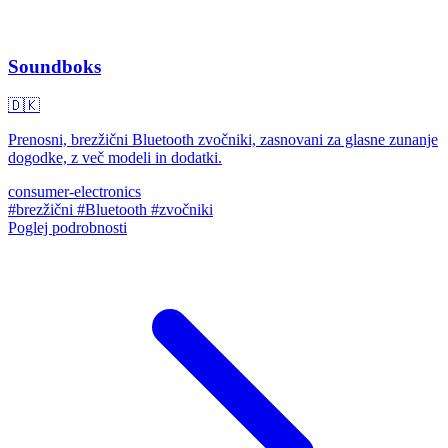
Soundboks
🇩🇰
Prenosni, brezžični Bluetooth zvočniki, zasnovani za glasne zunanje
dogodke, z več modeli in dodatki.
consumer-electronics
#brezžični
#Bluetooth
#zvočniki
Poglej podrobnosti