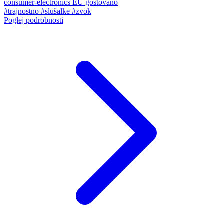
consumer-electronics
EU gostovano
#trajnostno
#slušalke
#zvok
Poglej podrobnosti