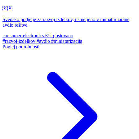
🇸🇪
Švedsko podjetje za razvoj izdelkov, usmerjeno v miniaturizirane
avdio rešitve.
consumer-electronics
EU gostovano
#razvoj-izdelkov
#avdio
#miniaturizacija
Poglej podrobnosti