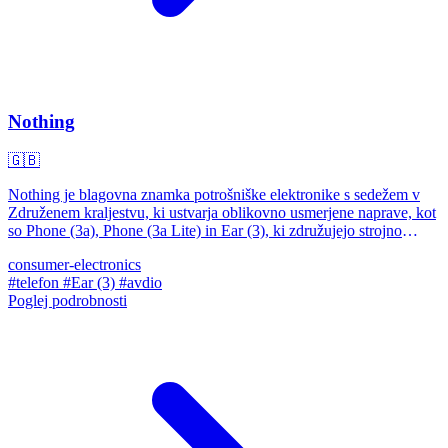
Nothing
🇬🇧
Nothing je blagovna znamka potrošniške elektronike s sedežem v
Združenem kraljestvu, ki ustvarja oblikovno usmerjene naprave, kot
so Phone (3a), Phone (3a Lite) in Ear (3), ki združujejo strojno
opremo in programsko opremo za edinstveno uporabniško izkušnjo.
consumer-electronics
#telefon
#Ear (3)
#avdio
Poglej podrobnosti