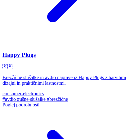
Happy Plugs
🇸🇪
Brezžične slušalke in avdio naprave iz Happy Plugs z barvitimi
dizajni in praktičnimi lastnostmi.
consumer-electronics
#avdio
#ušne-slušalke
#brezžične
Poglej podrobnosti