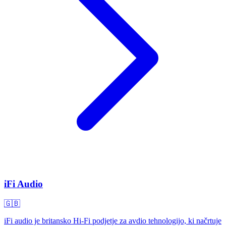
iFi Audio
🇬🇧
iFi audio je britansko Hi-Fi podjetje za avdio tehnologijo, ki načrtuje