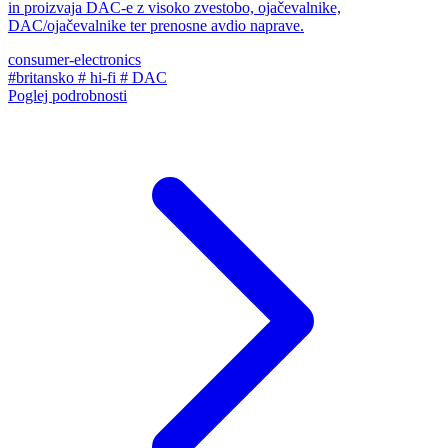
in proizvaja DAC-e z visoko zvestobo, ojačevalnike,
DAC/ojačevalnike ter prenosne avdio naprave.
consumer-electronics
#britansko
# hi-fi
# DAC
Poglej podrobnosti