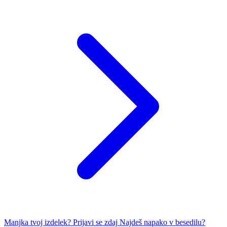
Manjka tvoj izdelek?
Prijavi se zdaj
Najdeš napako v besedilu?