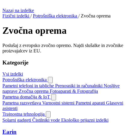
Nazaj na izdelke
Fizični izdelki
/
Potrošniška elektronika
/
Zvočna oprema
Zvočna oprema
Poslušaj z evropsko zvočno opremo. Najdi slušalke in zvočnike
proizvajalcev iz EU.
Kategorije
Vsi izdelki
Potrošniška elektronika
Pametni telefoni in tabliche
Prenosniki in računalniki
Nosljive
naprave
Zvočna oprema
Fotoaparati & Fotografija
Pametna domačija & IoT
Pametna razsvetlava
Varnostni sistemi
Pametni aparati
Glasovni
asistenti
Trajnostna tehnologija
Solarni gadgeti
Čistilniki vode
Ekološko prijazni izdelki
Earin