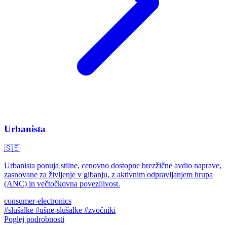
Urbanista
🇸🇪
Urbanista ponuja stilne, cenovno dostopne brezžične avdio naprave,
zasnovane za življenje v gibanju, z aktivnim odpravljanjem hrupa
(ANC) in večtočkovna povezljivost.
consumer-electronics
#slušalke
#ušne-slušalke
#zvočniki
Poglej podrobnosti