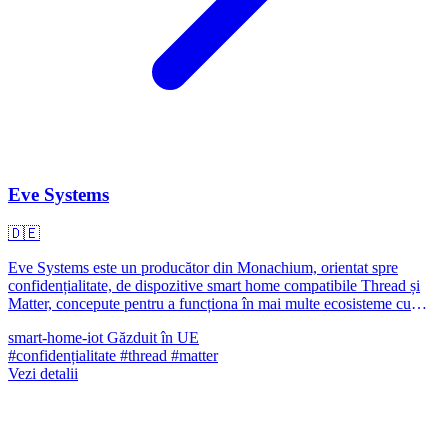
Eve Systems
🇩🇪
Eve Systems este un producător din Monachium, orientat spre
confidențialitate, de dispozitive smart home compatibile Thread și
Matter, concepute pentru a funcționa în mai multe ecosisteme cu
control local și fără dependență de cloud.
smart-home-iot
Găzduit în UE
#confidențialitate
#thread
#matter
Vezi detalii