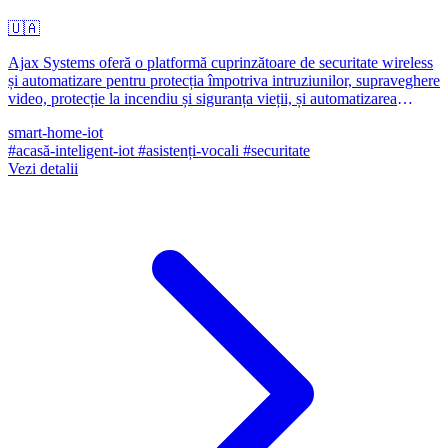
🇺🇦
Ajax Systems oferă o platformă cuprinzătoare de securitate wireless
și automatizare pentru protecția împotriva intruziunilor, supraveghere
video, protecție la incendiu și siguranța vieții, și automatizarea
confortului.
smart-home-iot
#acasă-inteligent-iot
#asistenți-vocali
#securitate
Vezi detalii