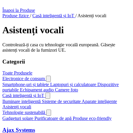
Înapoi la Produse
Produse fizice
/
Casă inteligentă și IoT
/
Asistenți vocali
Asistenți vocali
Controlează-ți casa cu tehnologie vocală europeană. Găsește
asistenți vocali de la furnizori UE.
Categorii
Toate Produsele
Electronice de consum
Smartphone-uri și tablete
Laptopuri și calculatoare
Dispozitive
purtabile
Echipament audio
Camere foto
Casă inteligentă și IoT
Iluminare inteligentă
Sisteme de securitate
Aparate inteligente
Asistenți vocali
Tehnologie sustenabilă
Gadgeturi solare
Purificatoare de apă
Produse eco-friendly
Ajax Systems