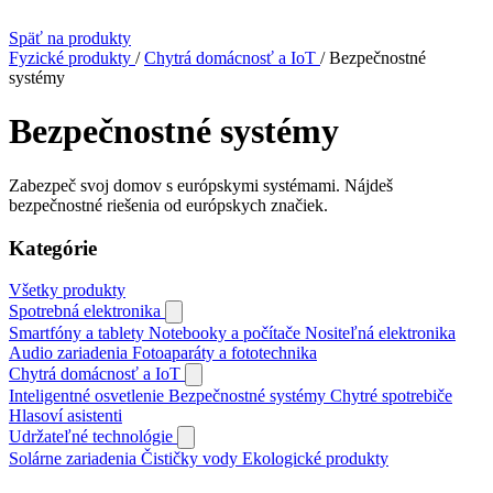
Späť na produkty
Fyzické produkty
/
Chytrá domácnosť a IoT
/
Bezpečnostné
systémy
Bezpečnostné systémy
Zabezpeč svoj domov s európskymi systémami. Nájdeš
bezpečnostné riešenia od európskych značiek.
Kategórie
Všetky produkty
Spotrebná elektronika
Smartfóny a tablety
Notebooky a počítače
Nositeľná elektronika
Audio zariadenia
Fotoaparáty a fototechnika
Chytrá domácnosť a IoT
Inteligentné osvetlenie
Bezpečnostné systémy
Chytré spotrebiče
Hlasoví asistenti
Udržateľné technológie
Solárne zariadenia
Čističky vody
Ekologické produkty