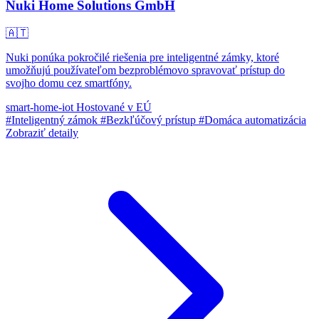
Nuki Home Solutions GmbH
🇦🇹
Nuki ponúka pokročilé riešenia pre inteligentné zámky, ktoré
umožňujú používateľom bezproblémovo spravovať prístup do
svojho domu cez smartfóny.
smart-home-iot
Hostované v EÚ
#Inteligentný zámok
#Bezkľúčový prístup
#Domáca automatizácia
Zobraziť detaily