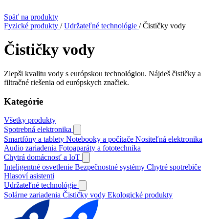
Späť na produkty
Fyzické produkty
/
Udržateľné technológie
/
Čističky vody
Čističky vody
Zlepši kvalitu vody s európskou technológiou. Nájdeš čističky a
filtračné riešenia od európskych značiek.
Kategórie
Všetky produkty
Spotrebná elektronika
Smartfóny a tablety
Notebooky a počítače
Nositeľná elektronika
Audio zariadenia
Fotoaparáty a fototechnika
Chytrá domácnosť a IoT
Inteligentné osvetlenie
Bezpečnostné systémy
Chytré spotrebiče
Hlasoví asistenti
Udržateľné technológie
Solárne zariadenia
Čističky vody
Ekologické produkty