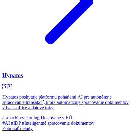
Hypatos
🇩🇪
Hypatos poskytuje platformu poháňanú AI pre autonómne
spracovanie transakcií, ktorá automatizuje spracovanie dokumentov
v back-office a dátové toky.
ai-machine-learning
Hostované v EÚ
#AI
#IDP
#Inteligentné spracovanie dokumentov
Zobraziť detaily