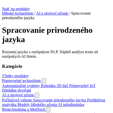
Späť na produkty
Hlboké technológie
/
AI a strojové učenie
/
Spracovanie
prirodzeného jazyka
Spracovanie prirodzeného
jazyka
Rozumej jazyku s európskym NLP. Nájdeš analýzu textu od
európskych AI firiem.
Kategórie
Všetky produkty
Priemyselné technológie
Automatizačné systémy
Robotika
3D tlač
Priemyselný IoT
Digitálne dvojčatá
AI a strojové učenie
Počítačové videnie
Spracovanie prirodzeného jazyka
Prediktívna
analytika
Modely hlbokého učenia
AI infraštruktúra
Biotechnológia a MedTech