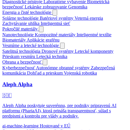
Diagnostické prístroje
Laboratórne vybavenie
Biometrická
bezpečnosť
Lekárske zobrazovanie
Genomika
Energia a čisté technológie
Solárne technológie
Batériové systémy
Veterná energia
Zachytávanie uhlíka
Inteligentná sieť
Pokročilé materiály
Nanotechnológie
Kompozitné materiály
Inteligentné textílie
Biomateriály
Aplikácie grafénu
Vesmírne a letecké technológie
Satelitná technológia
Dronové systémy
Letecké komponenty
Prieskum vesmíru
Letecká technika
Obrana a bezpečnosť
Kyberbezpečnosť
Autonómne obranné systémy
Zabezpečená
komunikácia
Dohľad a prieskum
Vojenská robotika
Aleph Alpha
🇩🇪
Aleph Alpha poskytuje suverénnu, pre podniky pripravenú AI
platformu (PhariaAI), ktorá prináša transparentnosť, súlad s
predpismi a kontrolu pre vlády a podniky.
ai-machine-learning
Hostované v EÚ