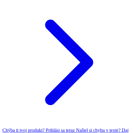
Chýba ti tvoj produkt?
Prihlási sa teraz
Našiel si chybu v texte?
Daj