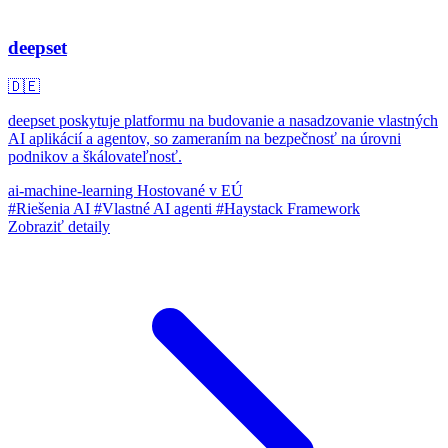
deepset
🇩🇪
deepset poskytuje platformu na budovanie a nasadzovanie vlastných
AI aplikácií a agentov, so zameraním na bezpečnosť na úrovni
podnikov a škálovateľnosť.
ai-machine-learning
Hostované v EÚ
#Riešenia AI
#Vlastné AI agenti
#Haystack Framework
Zobraziť detaily