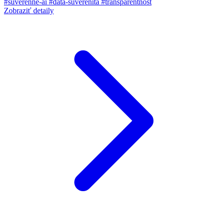
#suverenne-ai
#data-suverenita
#transparentnost
Zobraziť detaily