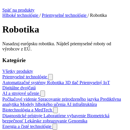
Späť na produkty
Hlboké technológie
/
Priemyselné technológie
/
Robotika
Robotika
Nasadzuj európsku robotiku. Nájdeš priemyselné roboty od
výrobcov z EÚ.
Kategórie
Všetky produkty
Priemyselné technológie
Automatizačné systémy
Robotika
3D tlač
Priemyselný IoT
Digitálne dvojčatá
AI a strojové učenie
Počítačové videnie
Spracovanie prirodzeného jazyka
Prediktívna
analytika
Modely hlbokého učenia
AI infraštruktúra
Biotechnológia a MedTech
Diagnostické prístroje
Laboratórne vybavenie
Biometrická
bezpečnosť
Lekárske zobrazovanie
Genomika
Energia a čisté technológie