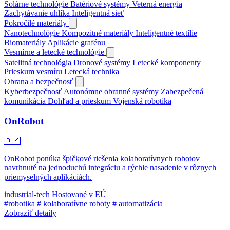
Solárne technológie
Batériové systémy
Veterná energia
Zachytávanie uhlíka
Inteligentná sieť
Pokročilé materiály
Nanotechnológie
Kompozitné materiály
Inteligentné textílie
Biomateriály
Aplikácie grafénu
Vesmírne a letecké technológie
Satelitná technológia
Dronové systémy
Letecké komponenty
Prieskum vesmíru
Letecká technika
Obrana a bezpečnosť
Kyberbezpečnosť
Autonómne obranné systémy
Zabezpečená
komunikácia
Dohľad a prieskum
Vojenská robotika
OnRobot
🇩🇰
OnRobot ponúka špičkové riešenia kolaboratívnych robotov
navrhnuté na jednoduchú integráciu a rýchle nasadenie v rôznych
priemyselných aplikáciách.
industrial-tech
Hostované v EÚ
#robotika
# kolaboratívne roboty
# automatizácia
Zobraziť detaily