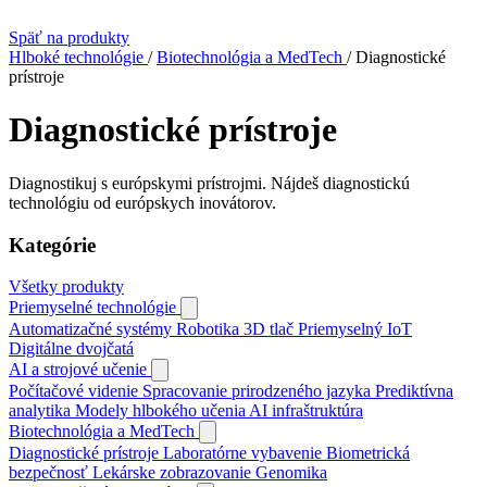
Späť na produkty
Hlboké technológie
/
Biotechnológia a MedTech
/
Diagnostické
prístroje
Diagnostické prístroje
Diagnostikuj s európskymi prístrojmi. Nájdeš diagnostickú
technológiu od európskych inovátorov.
Kategórie
Všetky produkty
Priemyselné technológie
Automatizačné systémy
Robotika
3D tlač
Priemyselný IoT
Digitálne dvojčatá
AI a strojové učenie
Počítačové videnie
Spracovanie prirodzeného jazyka
Prediktívna
analytika
Modely hlbokého učenia
AI infraštruktúra
Biotechnológia a MedTech
Diagnostické prístroje
Laboratórne vybavenie
Biometrická
bezpečnosť
Lekárske zobrazovanie
Genomika