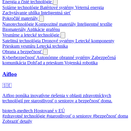
Energia a čisté technológie
Solárne technológie
Batériové systémy
Veterná energia
Zachytávanie uhlíka
Inteligentná sieť
Pokročilé materiály
Nanotechnológie
Kompozitné materiály
Inteligentné textílie
Biomateriály
Aplikácie grafénu
Vesmírne a letecké technológie
Satelitná technológia
Dronové systémy
Letecké komponenty
Prieskum vesmíru
Letecká technika
Obrana a bezpečnosť
Kyberbezpečnosť
Autonómne obranné systémy
Zabezpečená
komunikácia
Dohľad a prieskum
Vojenská robotika
Aifloo
🇸🇪
Aifloo ponúka inovatívne riešenia v oblasti zdravotníckych
technológií pre starostlivosť o seniorov a bezpečnosť doma.
biotech-medtech
Hostované v EÚ
#zdravotné technológie
#starostlivosť o seniorov
#bezpečnosť doma
Zobraziť detaily