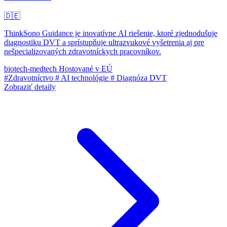
🇩🇪
ThinkSono Guidance je inovatívne AI riešenie, ktoré zjednodušuje
diagnostiku DVT a sprístupňuje ultrazvukové vyšetrenia aj pre
nešpecializovaných zdravotníckych pracovníkov.
biotech-medtech
Hostované v EÚ
#Zdravotníctvo
# AI technológie
# Diagnóza DVT
Zobraziť detaily