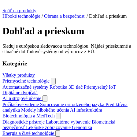
Späť na produkty
Hlboké technológie
/
Obrana a bezpečnosť
/
Dohľad a prieskum
Dohľad a prieskum
Sleduj s európskou sledovacou technológiou. Nájdeš prieskumné a
situačné dohľadové systémy od výrobcov z EÚ.
Kategórie
Všetky produkty
Priemyselné technológie
Automatizačné systémy
Robotika
3D tlač
Priemyselný IoT
Digitálne dvojčatá
AI a strojové učenie
Počítačové videnie
Spracovanie prirodzeného jazyka
Prediktívna
analytika
Modely hlbokého učenia
AI infraštruktúra
Biotechnológia a MedTech
Diagnostické prístroje
Laboratórne vybavenie
Biometrická
bezpečnosť
Lekárske zobrazovanie
Genomika
Energia a čisté technológie