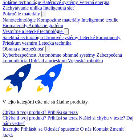
Solárne technológie
Batériové systémy
Veterná energia
Zachytávanie uhlíka
Inteligentná sieť
Pokročilé materiály
Nanotechnológie
Kompozitné materiály
Inteligentné textílie
Biomateriály
Aplikácie grafénu
Vesmírne a letecké technológie
Satelitná technológia
Dronové systémy
Letecké komponenty
Prieskum vesmíru
Letecká technika
Obrana a bezpečnosť
Kyberbezpečnosť
Autonómne obranné systémy
Zabezpečená
komunikácia
Dohľad a prieskum
Vojenská robotika
V tejto kategórii ešte nie sú žiadne produkty.
Chýba ti tvoj produkt?
Prihlási sa teraz
Chýba ti tvoj produkt?
Prihlási sa teraz
Našiel si chybu v texte?
Daj
nám vedieť
Inzerujte
Prihlásiť sa
Odoslať spustenie
O nás
Kontakt
Zmeniť
jazyk